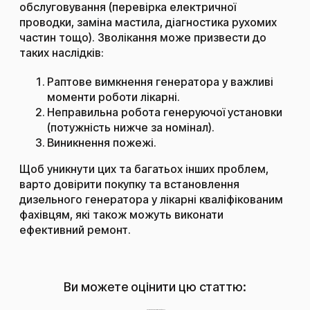
обслуговування (перевірка електричної
проводки, заміна мастила, діагностика рухомих
частин тощо). Зволікання може призвести до
таких наслідків:
Раптове вимкнення генератора у важливі
моменти роботи лікарні.
Неправильна робота генеруючої установки
(потужність нижче за номінал).
Виникнення пожежі.
Щоб уникнути цих та багатьох інших проблем,
варто довірити покупку та встановлення
дизельного генератора у лікарні кваліфікованим
фахівцям, які також можуть виконати
ефективний
ремонт
.
Ви можете оцінити цю статтю:
Наскільки корисним був цей пост?