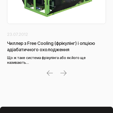
23.07.2012
22.
Чиллер з Free Cooling (фрікулінг) і опцією
Як
адіабатичного охолодження
св
Що ж таке система фрікулінга або як його ще
називають…