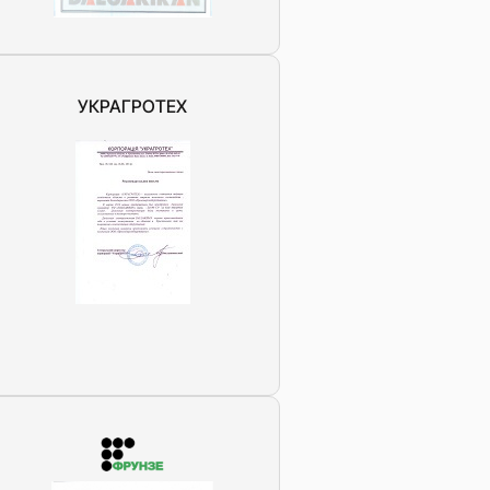
УКРАГРОТЕХ