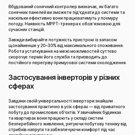
Вбудований сонячний контролер визначає, як багато
сонячних панелей ви зможете під’єднати до системи та
наскільки ефективно вони працюватимуть у похмуру
погоду. Наявність MPPT-трекера є обов’язковою для
сучасних станцій.
Завжди вибирайте потужність пристрою із запасом
щонайменше у 20–30% від максимального споживання.
Робота устаткування на межі можливостей суттєво
скорочує термін його служби та призводить до
постійного перегріву примусової системи охолодження.
Застосування інверторів у різних
сферах
Завдяки своїй універсальності інвертори знайшли
застосування практично в усіх сферах — від приватного
побуту до промислових об’єктів. У звичайних будинках
та квартирах вони працюють у складі систем
безперебійного живлення, рятуючи побутову техніку від
стрибків напруги та забезпечуючи комфорт під час