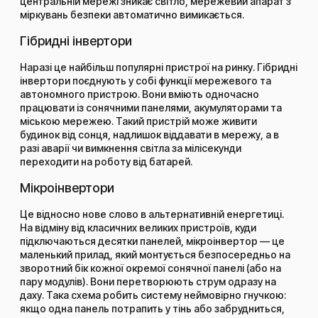
центральній мережі зникає світло, мережевий апарат з
міркувань безпеки автоматично вимикається.
Гібридні інвертори
Наразі це найбільш популярні пристрої на ринку. Гібридні
інвертори поєднують у собі функції мережевого та
автономного пристрою. Вони вміють одночасно
працювати із сонячними панелями, акумуляторами та
міською мережею. Такий пристрій може живити
будинок від сонця, надлишок віддавати в мережу, а в
разі аварії чи вимкнення світла за мілісекунди
переходити на роботу від батарей.
Мікроінвертори
Це відносно нове слово в альтернативній енергетиці.
На відміну від класичних великих пристроїв, куди
підключаються десятки панелей, мікроінвертор — це
маленький прилад, який монтується безпосередньо на
зворотний бік кожної окремої сонячної панелі (або на
пару модулів). Вони перетворюють струм одразу на
даху. Така схема робить систему неймовірно гнучкою:
якщо одна панель потрапить у тінь або забрудниться,