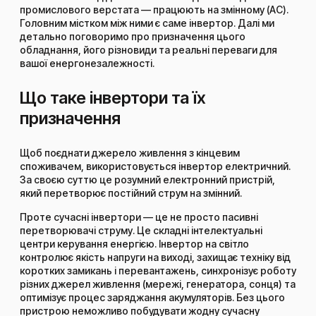
промислового верстата — працюють на змінному (AC).
Головним містком між ними є саме інвертор. Далі ми
детально поговоримо про призначення цього
обладнання, його різновиди та реальні переваги для
вашої енергонезалежності.
Що таке інвертори та їх
призначення
Щоб поєднати джерело живлення з кінцевим
споживачем, використовується інвертор електричний.
За своєю суттю це розумний електронний пристрій,
який перетворює постійний струм на змінний.
Проте сучасні інвертори — це не просто пасивні
перетворювачі струму. Це складні інтелектуальні
центри керування енергією. Інвертор на світло
контролює якість напруги на виході, захищає техніку від
коротких замикань і перевантажень, синхронізує роботу
різних джерел живлення (мережі, генератора, сонця) та
оптимізує процес заряджання акумуляторів. Без цього
пристрою неможливо побудувати жодну сучасну