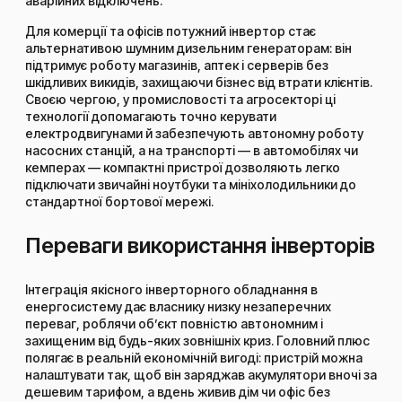
аварійних відключень.
Для комерції та офісів потужний інвертор стає
альтернативою шумним дизельним генераторам: він
підтримує роботу магазинів, аптек і серверів без
шкідливих викидів, захищаючи бізнес від втрати клієнтів.
Своєю чергою, у промисловості та агросекторі ці
технології допомагають точно керувати
електродвигунами й забезпечують автономну роботу
насосних станцій, а на транспорті — в автомобілях чи
кемперах — компактні пристрої дозволяють легко
підключати звичайні ноутбуки та мініхолодильники до
стандартної бортової мережі.
Переваги використання інверторів
Інтеграція якісного інверторного обладнання в
енергосистему дає власнику низку незаперечних
переваг, роблячи об’єкт повністю автономним і
захищеним від будь-яких зовнішніх криз. Головний плюс
полягає в реальній економічній вигоді: пристрій можна
налаштувати так, щоб він заряджав акумулятори вночі за
дешевим тарифом, а вдень живив дім чи офіс без