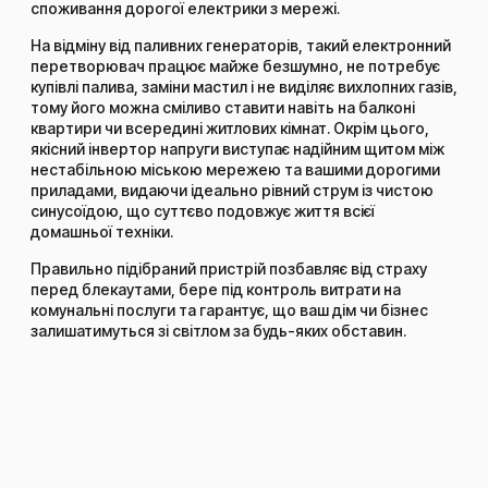
споживання дорогої електрики з мережі.
На відміну від паливних генераторів, такий електронний
перетворювач працює майже безшумно, не потребує
купівлі палива, заміни мастил і не виділяє вихлопних газів,
тому його можна сміливо ставити навіть на балконі
квартири чи всередині житлових кімнат. Окрім цього,
якісний інвертор напруги виступає надійним щитом між
нестабільною міською мережею та вашими дорогими
приладами, видаючи ідеально рівний струм із чистою
синусоїдою, що суттєво подовжує життя всієї
домашньої техніки.
Правильно підібраний пристрій позбавляє від страху
перед блекаутами, бере під контроль витрати на
комунальні послуги та гарантує, що ваш дім чи бізнес
залишатимуться зі світлом за будь-яких обставин.