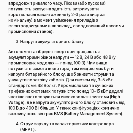
впродовж тривалого часу. Пікова (або пускова)
потужність вказує на здатність витримувати
короткочасні навантаження (у 2–3 рази вищі за
номінальну) в момент увімкнення приладів з
електродвигунами (наприклад, свердловинний насос чи
промисловий станок).
Напруга акумуляторного блоку.
Автономні та гібридні інвертори працюють з
акумуляторами різної напруги — 12 В, 24 В або 48 В (у
промислових моделях — понад 100 В). Чим вища
потужність самого інвертора, тим вищою має бути
напруга батарейного блоку, щоб знизити струми та
уникнути перегріву кабелів. Для систем від 3–5 кВт
стандартом є 48 Вольт. У промислових та сучасних
трифазних системах потужністю понад 10–15 кВт дедалі
частіше застосовуються високовольтні системи (High
Voltage), де напруга акумуляторного блоку становить від
100 В до 400 В і більше. У таких конфігураціях критично
важливу роль відіграє BMS (Battery Management System).
Струм заряду та характеристики контролера
(MPPT).