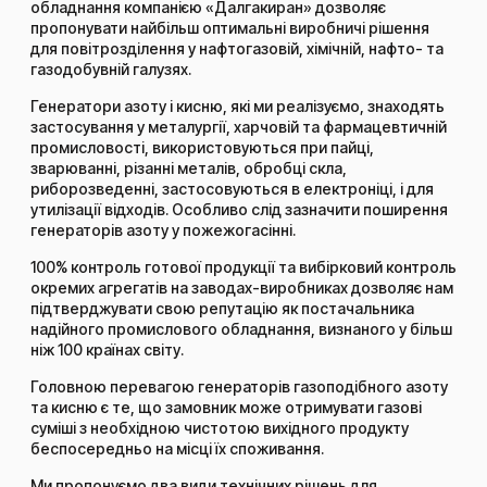
обладнання компанією «Далгакиран» дозволяє
пропонувати найбільш оптимальні виробничі рішення
для повітрозділення у нафтогазовій, хімічній, нафто- та
газодобувній галузях.
Генератори азоту і кисню, які ми реалізуємо, знаходять
застосування у металургії, харчовій та фармацевтичній
промисловості, використовуються при пайці,
зварюванні, різанні металів, обробці скла,
риборозведенні, застосовуються в електроніці, і для
утилізації відходів. Особливо слід зазначити поширення
генераторів азоту у пожежогасінні.
100% контроль готової продукції та вибірковий контроль
окремих агрегатів на заводах-виробниках дозволяє нам
підтверджувати свою репутацію як постачальника
надійного промислового обладнання, визнаного у більш
ніж 100 країнах світу.
Головною перевагою генераторів газоподібного азоту
та кисню є те, що замовник може отримувати газові
суміші з необхідною чистотою вихідного продукту
беспосередньо на місці їх споживання.
Ми пропонуємо два види технічних рішень для