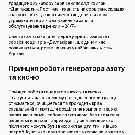
традиційному набору сервісних послуг компанії
«Далгакиран». Постійна наявність на сервісних складах
значного обсягу запасних частин дозволяє нам
утримувати термін реагування на запити
обслуговування в режимі «24/7».
Слід також відзначити і мережу представництв і
сервісних центрів «Далгакіран», що динамічно
розвиваються, розташованих у найбільших містах
України.
Принцип роботи генератора азоту
та кисню
Принцип роботи генератора азоту та кисню
ґрунтується на секційному розподіленні повітря, що
стискається, очищається та проходить крізь
спеціальний апарат для розділення компонентів, які
відрізняються між собою за густиною. Азот та кисень
відокремлюються та приходять у свій звичний стан,
після чого можуть бути використані для тих чи інших
потреб. Купити генератори азоту та кисню ви можете у