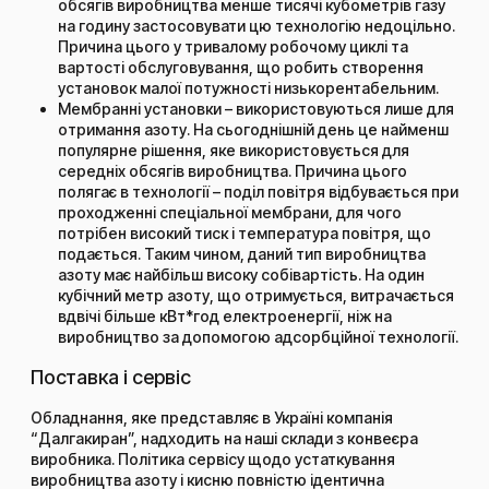
обсягів виробництва менше тисячі кубометрів газу
на годину застосовувати цю технологію недоцільно.
Причина цього у тривалому робочому циклі та
вартості обслуговування, що робить створення
установок малої потужності низькорентабельним.
Мембранні установки – використовуються лише для
отримання азоту. На сьогоднішній день це найменш
популярне рішення, яке використовується для
середніх обсягів виробництва. Причина цього
полягає в технології – поділ повітря відбувається при
проходженні спеціальної мембрани, для чого
потрібен високий тиск і температура повітря, що
подається. Таким чином, даний тип виробництва
азоту має найбільш високу собівартість. На один
кубічний метр азоту, що отримується, витрачається
вдвічі більше кВт*год електроенергії, ніж на
виробництво за допомогою адсорбційної технології.
Поставка і сервіс
Обладнання, яке представляє в Україні компанія
“Далгакиран”, надходить на наші склади з конвеєра
виробника. Політика сервісу щодо устаткування
виробництва азоту і кисню повністю ідентична