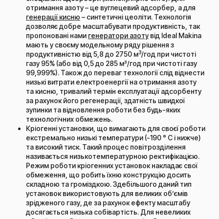
отримання азоту – це вуглецевий адсорбер, а для
генерації кисню
– синтетичні цеоліти. Технологія
дозволяє добре масштабувати продуктивність, так
пропоновані нами
генератори азоту
від Ideal Makina
мають у своєму модельному ряду рішення з
3
продуктивністю від 5,8 до 2750 м
/год при чистоті
газу 95% (або від 0,5 до 285 м³/год при чистоті газу
99,999%). Також до переваг технології слід віднести
низькі витрати електроенергії на отримання азоту
та кисню, тривалий термін експлуатації адсорбенту
за рахунок його регенерації, здатність швидкої
зупинки та відновлення роботи без будь-яких
технологічних обмежень.
Кріогенні установки, що вимагають для своєї роботи
екстремально низькі температури (-190 ° C і нижче)
та високий тиск. Такий процес повітрозділення
називається низькотемпературною ректифікацією.
Режим роботи кріогенних установок накладає свої
обмеження, що робить їхню конструкцію досить
складною та громіздкою. Здебільшого даний тип
установок використовують для великих об’ємів
зрідженого газу, де за рахунок ефекту масштабу
досягається низька собівартість. Для невеликих