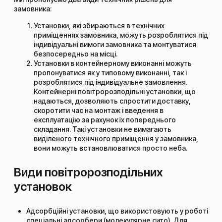
замовника:
Установки, які збираються в технічних
приміщеннях замовника, можуть розроблятися під
індивідуальні вимоги замовника та монтуватися
безпосередньо на місці.
Установки в контейнерному виконанні можуть
пропонуватися як у типовому виконанні, так і
розроблятися під індивідуальне замовлення.
Контейнерні повітророзподільні установки, що
надаються, дозволяють спростити доставку,
скоротити час на монтаж і введення в
експлуатацію за рахунок їх попереднього
складання. Такі установки не вимагають
виділеного технічного приміщення у замовника,
вони можуть встановлюватися просто неба.
Види повітророзподільних
установок
Адсорбційні установки, що використовують у роботі
спеціальні адсорбери (молекулярне сито). Для