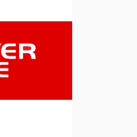
ори з
Очищення води та
ом
водопостачання
ри
Підбір дизельних генераторів
за потужністю
ри
Дизельні генератори
середньої напруги 6-10 кВт
Дизель-генераторні
установки у контейнерному
виконанні
Проекти резервного та
і
автономного
енергопостачання “під ключ”
Дистанційний моніторинг
дизель-генераторів
Термостати
Теплообмінники
Компактні промислові
кондиціонери