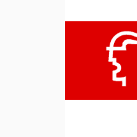
ЗМІ про н
Контакти