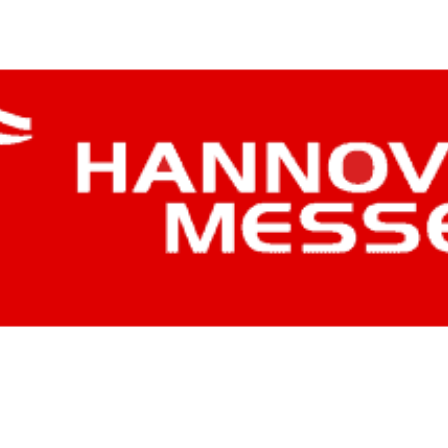
ас
Пересувні компрес
дизельним привод
Промислові насоси
Дизельні генерато
DALGAKIRAN
Дизельні генерато
Перетворювачі частоти
Cummins Power
Газові генератори
Установки зберігання
DALGAKIRAN
електроенергії
Мініелектростанції
Освітлювальні веж
Оренда обладнання
Технічне обслуговування
Чилери
Градирні
Теплові насоси