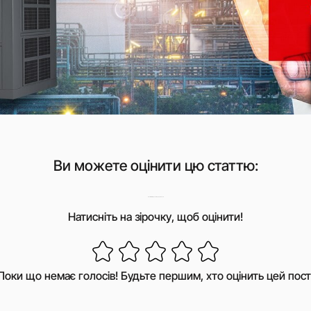
Ви можете оцінити цю статтю:
Наскільки корисним був цей пост?
Натисніть на зірочку, щоб оцінити!
Поки що немає голосів! Будьте першим, хто оцінить цей пост