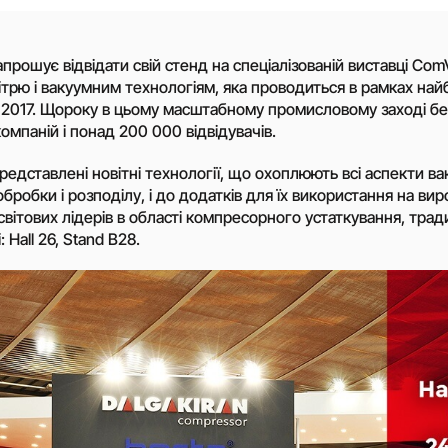
Генератори азоту
Обладнання для А
апрошує відвідати свій стенд на спеціалізованій виставці Com
Дожимні (бустерні)
компресори
трю і вакуумним технологіям, яка проводиться в рамках найбі
017. Щороку в цьому масштабному промисловому заході бе
Поршневі компресо
омпаній і понад 200 000 відвідувачів.
нафтогазової галуз
Пересувна азотна
едставлені новітні технології, що охоплюють всі аспекти вак
компресорна станц
 обробки і розподілу, і до додатків для їх використання на ви
Гвінтові газові ком
вітових лідерів в області компресорного устаткування, трад
станції
 Hall 26, Stand B28.
Компресори 3SGI д
застосування у скл
установок для АГН
Компресори 6SGI д
застосування у скл
установок для АГН