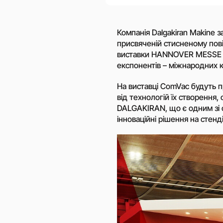
Компанія Dalgakiran Makine з
присвяченій стисненому пові
виставки HANNOVER MESSE 2
експонентів – міжнародних к
На виставці ComVac будуть пр
від технологій їх створення,
DALGAKIRAN, що є одним зі с
інноваційні рішення на стенді: