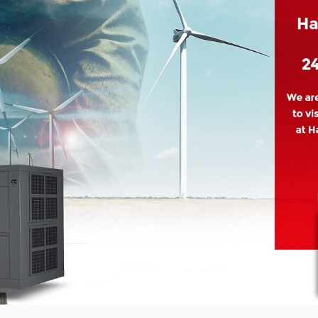
перетворювачі
Сонячні панелі
Системи накопиче
електроенергії
Проектування соня
електростанцій
Підключення соняч
панелей
Монтаж сонячних п
Оренда дизельних
генераторів
Оренда компресорі
дизельним привод
Потребуєте іншого р
Заповніть коротку форм
подбору унікального рі