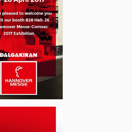
газу
Перистальтичні насоси
ування
Шестерінчасті насоси
дцентрові
Роторні (кулачкові) насоси
Поршневі дозуючі насоси
м
мпи)
Дозуючі насоси Milton Roy
мні
Гвинтові насоси (шнекові)
Мембранні насоси
 для
Поверхневі блочні
втичної
каналізаційні насосні станції
(КНС)
си
ві насоси
пуску
Пристрої компенсації
реактивної потужності
отні
Готові контейнерні рішення
отні