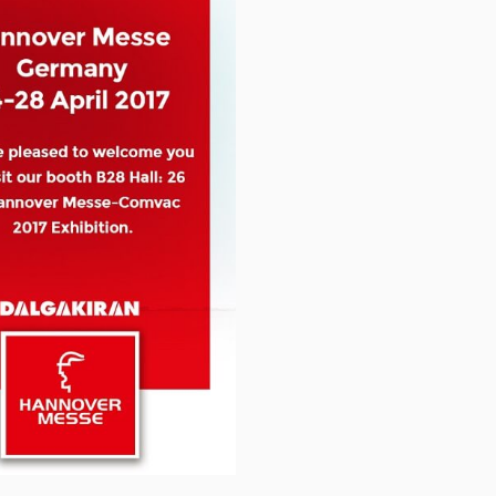
Інвертори
ння
Гібридні інвертори
Мережеві інвертори
чних
них
анелей
Оренда освітлювальних веж
в з
ом
ішення?
у, та наш менеджер зв’яжеться з вами щодо
шення