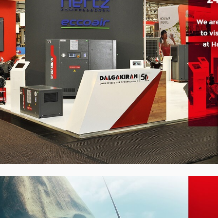
Відцентрові насоси
загального застос
Самовсмоктуючі ві
насоси
Насоси з дизельни
приводом (мотопо
Водокільцеві вакуу
насоси (ВВН)
Відцентрові насоси
харчової і фармаце
промисловості
Занурювальні насо
Шламові відцентро
Пристрої плавного 
Високовольтні част
перетворювачі
Низьковольтні част