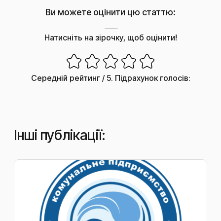
Ви можете оцінити цю статтю:
Наскільки корисним був цей пост?
Натисніть на зірочку, щоб оцінити!
Середній рейтинг
/ 5. Підрахунок голосів:
Інші публікації: