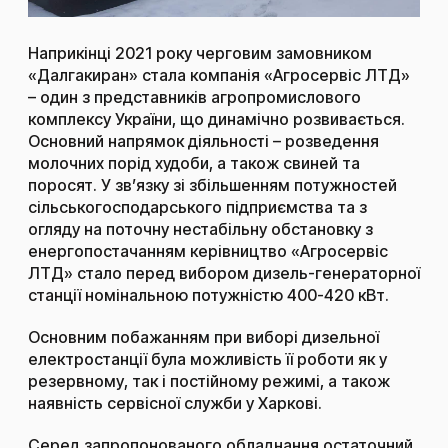
Наприкінці 2021 року черговим замовником
«Далгакиран» стала компанія «Агросервіс ЛТД»
– один з представників агропромислового
комплексу України, що динамічно розвивається.
Основний напрямок діяльності – розведення
молочних порід худоби, а також свиней та
поросят. У зв’язку зі збільшенням потужностей
сільськогосподарського підприємства та з
огляду на поточну нестабільну обстановку з
енергопостачанням керівництво «Агросервіс
ЛТД» стало перед вибором дизель-генераторної
станції номінальною потужністю 400-420 кВт.
Основним побажанням при виборі дизельної
електростанції була можливість її роботи як у
резервному, так і постійному режимі, а також
наявність сервісної служби у Харкові.
Серед запропонованого обладнання остаточний