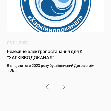
08.04.2024
29.
Резервне електропостачання для КП
Ко
“ХАРКІВВОДОКАНАЛ”
Но
за
В кінці лютого 2023 року був підписний Договір між
ТОВ…
У 2
ком