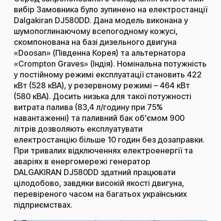
вибір Замовника було зупинено на
електростанції
Dalgakiran
DJ580DD. Дана модель виконана у
шумопоглинаючому всепогодному кожусі,
скомпонована на базі дизельного двигуна
«Doosan» (Південна Корея) та альтернатора
«Crompton Graves» (Індія). Номінальна потужність
у постійному режимі експлуатації становить 422
кВт (528 кВА), у резервному режимі – 464 кВт
(580 кВА). Досить низька для такої потужності
витрата палива (83,4 л/годину при 75%
навантаженні) та паливний бак об’ємом 900
літрів дозволяють експлуатувати
електростанцію більше 10 годин без дозаправки.
При тривалих відключеннях електроенергії та
аваріях в енергомережі
генератор
DALGAKIRAN DJ580DD
здатний працювати
цілодобово, завдяки високій якості двигуна,
перевіреного часом на багатьох українських
підприємствах.