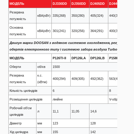
МОДЕЛЬ
DJ330DD
DJ350DD
DJ405DD
DJ440DD
DJ
Резервна
кВА(кВт)
335(268)
350(280)
405(324)
440(352)
510
потужність
Основна
кВА(кВт)
301(241)
320(256)
364(291)
400(320)
465
потужність
Двигун марки DOOSAN з водяною системою охолодження, регуляторо
обертів електронного типу і системою забора воздуха​ Turbo Intercool
МОДЕЛЬ
P126TI-II
DP126LA
DP126LB
P158LE
DP
Оберти
об/хв
1500
Резервна
к.с.
400(294)
409(305)
492(362)
563(414)
606
потужність
(кВтм)
Кількість циліндрів
6
8
Розміщення циліндрів
лінійне
V-образне
Робочий об’єм
л
11,1
11,05
14,6
циліндрів
Діаметр
мм
123
128
Хід циліндра
мм
155
142