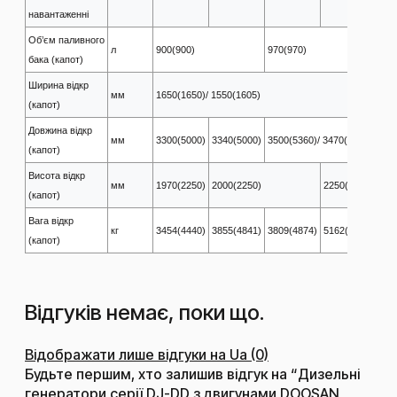
навантаженні​
Об’єм паливного
л
900(900)
970(970)
бака (капот)
Ширина відкр
мм
1650(1650)/ 1550(1605)
(капот)
Довжина відкр
мм
3300(5000)
3340(5000)
3500(5360)/ 3470(5282)
(капот)
Висота відкр
225
мм
1970(2250)
2000(2250)
2250(3550)
(капот)
230
Вага відкр
427
кг
3454(4440)
3855(4841)
3809(4874)
5162(4021)
(капот)
432
Відгуків немає, поки що.
Відображати лише відгуки на Ua (0)
Будьте першим, хто залишив відгук на “Дизельні
генератори серії DJ-DD з двигунами DOOSAN