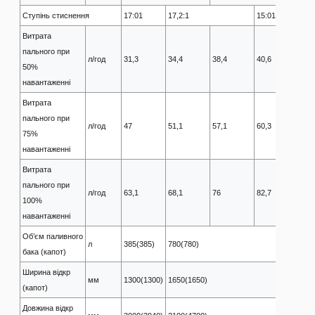
Ступінь стиснення
17:01
17,2:1
15:01
Витрата
пального при
л/год
31,3
34,4
38,4
40,6
48,
50%
навантаженні​
Витрата
пального при
л/год
47
51,1
57,1
60,3
72,
75%
навантаженні​
Витрата
пального при
л/год
63,1
68,1
76
82,7
99,
100%
навантаженні​
Об’єм паливного
л
385(385)
780(780)
бака (капот)
Ширина відкр
мм
1300(1300)
1650(1650)
(капот)
Довжина відкр