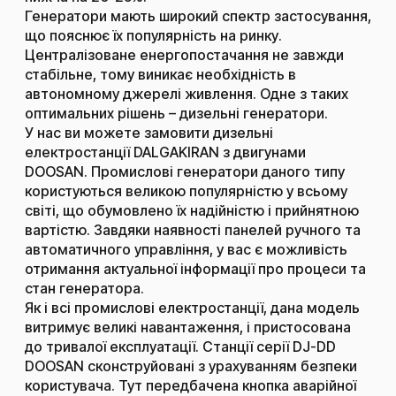
Генератори мають широкий спектр застосування,
що пояснює їх популярність на ринку.
Централізоване енергопостачання не завжди
стабільне, тому виникає необхідність в
автономному джерелі живлення. Одне з таких
оптимальних рішень – дизельні генератори.
У нас ви можете замовити дизельні
електростанції DALGAKIRAN з двигунами
DOOSAN. Промислові генератори даного типу
користуються великою популярністю у всьому
світі, що обумовлено їх надійністю і прийнятною
вартістю. Завдяки наявності панелей ручного та
автоматичного управління, у вас є можливість
отримання актуальної інформації про процеси та
стан генератора.
Як і всі промислові електростанції, дана модель
витримує великі навантаження, і пристосована
до тривалої експлуатації. Станції серії DJ-DD
DOOSAN сконструйовані з урахуванням безпеки
користувача. Тут передбачена кнопка аварійної