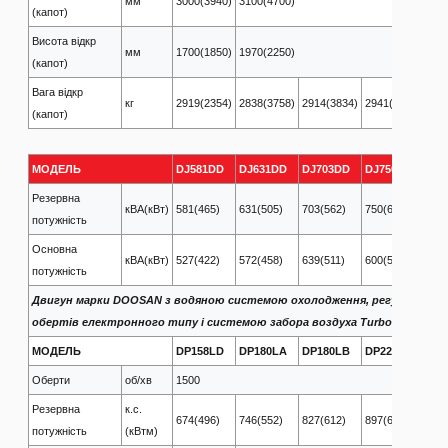
мм
3000(3940)
3100(4700)
(капот)
Висота відкр
мм
1700(1850)
1970(2250)
(капот)
Вага відкр
кг
2919(2354)
2838(3758)
2914(3834)
2941(3861)
339
(капот)
МОДЕЛЬ
DJ581DD
DJ631DD
DJ703DD
DJ750DD
DJ
Резервна
кВА(кВт)
581(465)
631(505)
703(562)
750(601)
825
потужність
Основна
кВА(кВт)
527(422)
572(458)
639(511)
600(545)
750
потужність
Двигун марки DOOSAN з водяною системою охолодження, регуляторо
обертів електронного типу і системою забора воздуха​ Turbo Intercool
МОДЕЛЬ
DP158LD
DP180LA
DP180LB
DP222LB
DP
Оберти
об/хв
1500
Резервна
к.с.
674(496)
746(552)
827(612)
897(664)
976
потужність
(кВтм)