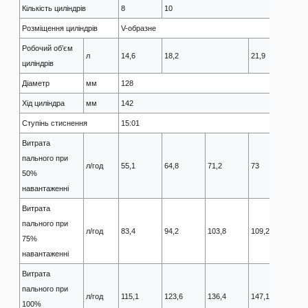
Кількість циліндрів
8
10
Розміщення циліндрів
V-образне
Робочий об’єм
л
14,6
18,2
21,9
циліндрів
Діаметр
мм
128
Хід циліндра
мм
142
Ступінь стиснення
15:01
Витрата
пального при
л/год
55,1
64,8
71,2
73
79,
50%
навантаженні​
Витрата
пального при
л/год
83,4
94,2
103,8
109,2
119
75%
навантаженні​
Витрата
пального при
л/год
115,1
123,6
136,4
147,1
161
100%