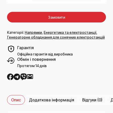
Замовити
Категорії:
Напрямки
,
Енергетика та електростанції
,
Генераторне обладнання для сонячних електростанцій
Гарантія
Офіційна гарантія від виробника
Обмін і повернення
Протягом 14 днів
Опис
Додаткова інформація
Відгуки (0)
Д