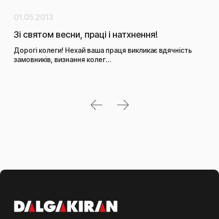
01.05.2013
02.
Зі святом весни, праці і натхнення!
Тех
га
Дорогі колеги! Нехай ваша праця викликає вдячність
екс
замовників, визнання колег…
Газ
зав