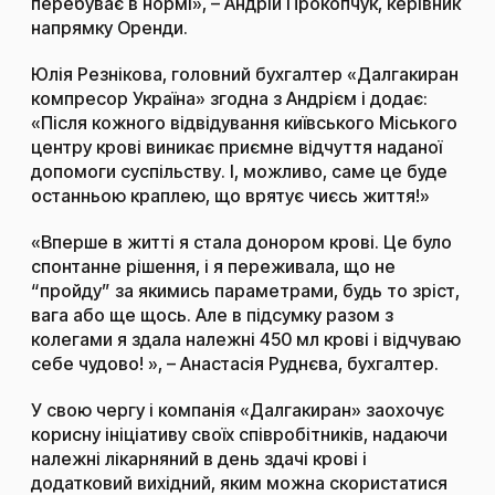
перебуває в нормі», – Андрій Прокопчук, керівник
напрямку Оренди.
Юлія Резнікова, головний бухгалтер «Далгакиран
компресор Україна» згодна з Андрієм і додає:
«Після кожного відвідування київського Міського
центру крові виникає приємне відчуття наданої
допомоги суспільству. І, можливо, саме це буде
останньою краплею, що врятує чиєсь життя!»
«Вперше в житті я стала донором крові. Це було
спонтанне рішення, і я переживала, що не
“пройду” за якимись параметрами, будь то зріст,
вага або ще щось. Але в підсумку разом з
колегами я здала належні 450 мл крові і відчуваю
себе чудово! », – Анастасія Руднєва, бухгалтер.
У свою чергу і компанія «Далгакиран» заохочує
корисну ініціативу своїх співробітників, надаючи
належні лікарняний в день здачі крові і
додатковий вихідний, яким можна скористатися