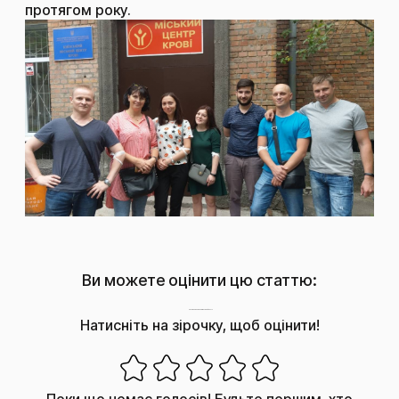
протягом року.
Ви можете оцінити цю статтю:
Наскільки корисним був цей пост?
Натисніть на зірочку, щоб оцінити!
Поки що немає голосів! Будьте першим, хто