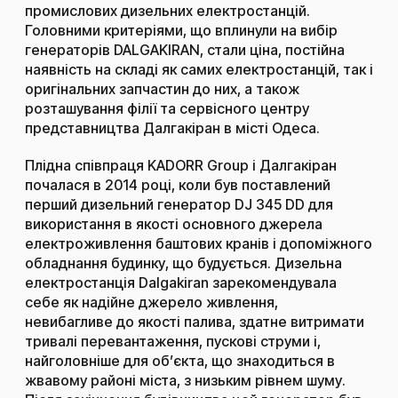
промислових дизельних електростанцій.
Головними критеріями, що вплинули на вибір
генераторів DALGAKIRAN, стали ціна, постійна
наявність на складі як самих електростанцій, так і
оригінальних запчастин до них, а також
розташування філії та сервісного центру
представництва Далгакіран в місті Одеса.
Плідна співпраця KADORR Group і Далгакіран
почалася в 2014 році, коли був поставлений
перший дизельний генератор DJ 345 DD для
використання в якості основного джерела
електроживлення баштових кранів і допоміжного
обладнання будинку, що будується. Дизельна
електростанція Dalgakiran зарекомендувала
себе як надійне джерело живлення,
невибагливе до якості палива, здатне витримати
тривалі перевантаження, пускові струми і,
найголовніше для об’єкта, що знаходиться в
жвавому районі міста, з низьким рівнем шуму.