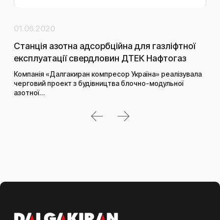
01.06.2020
13.
Станція азотна адсорбційна для газліфтної
Пов
експлуатації свердловин ДТЕК Нафтогаз
«Т
Компанія «Далгакиран компресор Україна» реалізувала
Чер
черговий проект з будівництва блочно-модульної
обл
азотної…