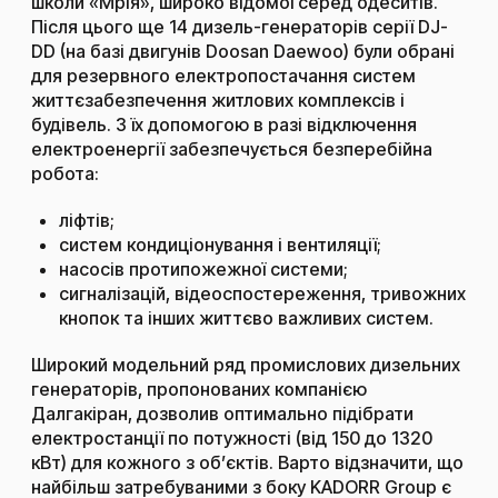
школи «Мрія», широко відомої серед одеситів.
Після цього ще 14 дизель-генераторів серії DJ-
DD (на базі двигунів Doosan Daewoo) були обрані
для резервного електропостачання систем
життєзабезпечення житлових комплексів і
будівель. З їх допомогою в разі відключення
електроенергії забезпечується безперебійна
робота:
ліфтів;
систем кондиціонування і вентиляції;
насосів протипожежної системи;
сигналізацій, відеоспостереження, тривожних
кнопок та інших життєво важливих систем.
Широкий модельний ряд
промислових дизельних
генераторів
, пропонованих компанією
Далгакіран, дозволив оптимально підібрати
електростанції по потужності (від 150 до 1320
кВт) для кожного з об’єктів. Варто відзначити, що
найбільш затребуваними з боку KADORR Group є