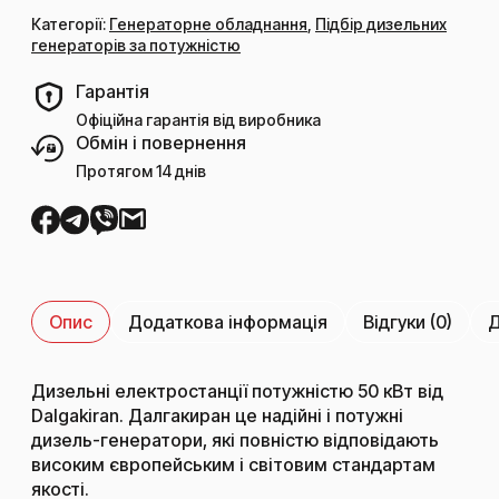
Категорії:
Генераторне обладнання
,
Підбір дизельних
генераторів за потужністю
Гарантія
Офіційна гарантія від виробника
Обмін і повернення
Протягом 14 днів
Опис
Додаткова інформація
Відгуки (0)
Д
Дизельні електростанції потужністю 50 кВт від
Dalgakiran. Далгакиран це надійні і потужні
дизель-генератори, які повністю відповідають
високим європейським і світовим стандартам
якості.