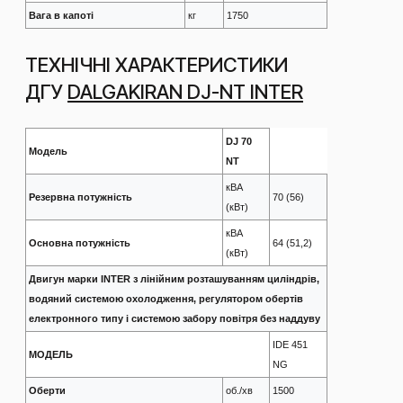
Вага в капоті
кг
1750
ТЕХНІЧНІ ХАРАКТЕРИСТИКИ
ДГУ
DALGAKIRAN DJ-NT INTER
DJ 70
Модель
NT
кВА
Резервна потужність
70 (56)
(кВт)
кВА
Основна потужність
64 (51,2)
(кВт)
Двигун марки INTER з лінійним розташуванням циліндрів,
водяний системою охолодження, регулятором обертів
електронного типу і системою забору повітря без наддуву
IDE 451
МОДЕЛЬ
NG
Оберти
об./хв
1500