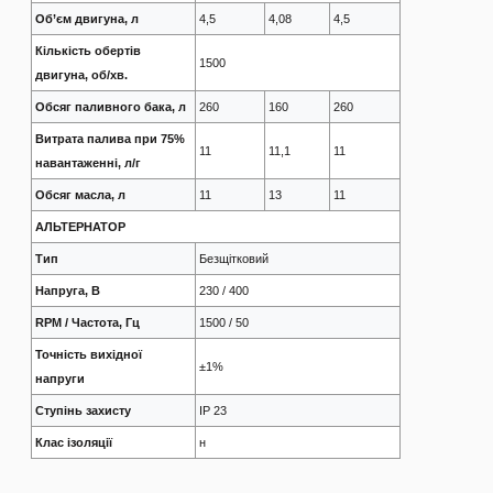
Об’єм двигуна, л
4,5
4,08
4,5
Кількість обертів
1500
двигуна, об/хв.
Обсяг паливного бака, л
260
160
260
Витрата палива при 75%
11
11,1
11
навантаженні, л/г
Обсяг масла, л
11
13
11
АЛЬТЕРНАТОР
Тип
Безщітковий
Напруга, В
230 / 400
RPM / Частота, Гц
1500 / 50
Точність вихідної
±1%
напруги
Ступінь захисту
IP 23
Клас ізоляції
н