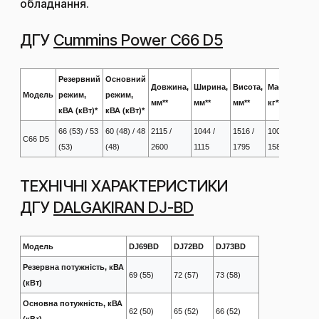
обладнання.
ДГУ
Cummins Power C66 D5
Резервний
Основний
Довжина,
Ширина,
Висота,
Маса,
Техніч
Модель
режим,
режим,
мм**
мм**
мм**
кг**
хар-к
кВА (кВт)*
кВА (кВт)*
66 (53) / 53
60 (48) / 48
2115 /
1044 /
1516 /
1005 /
C66 D5
Заван
(53)
(48)
2600
1115
1795
1585
ТЕХНІЧНІ ХАРАКТЕРИСТИКИ
ДГУ
DALGAKIRAN DJ-BD
Модель
DJ69BD
DJ72BD
DJ73BD
Резервна потужність, кВА
69 (55)
72 (57)
73 (58)
(кВт)
Основна потужність, кВА
62 (50)
65 (52)
66 (52)
(кВт)