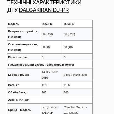
ТЕХНІЧНІ ХАРАКТЕРИСТИКИ
ДГУ
DALGAKIRAN DJ-PR
Модель
DJ66PR
DJ66PR
Резервна потужність,
66 (52,8)
66 (52,8)
кВА (кВт)
Основна потужність,
60 (48)
60 (48)
кВА (кВт)
Кількість фаз
3
3
Габаритні розміри дизель-генератора в кожусі
1450 x 950 x
(Д х Ш х В), мм
1450 x 950 x 2650
2650
Вага, кг
1127
1186
Объём бака, л
160
160
АЛЬТЕРНАТОР
Leroy Somer
Compton Greaves
Бренд – Модель
TAL042H
G1R200SC