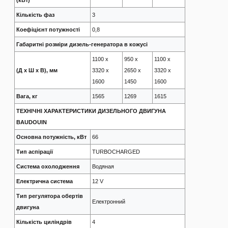
Кількість фаз
3
Коефіцієнт потужності
0,8
Габаритні розміри дизель-генератора в кожусі
1100 x
950 х
1100 x
(Д х Ш х В), мм
3320 x
2650 х
3320 x
1600
1450
1600
Вага, кг
1565
1269
1615
ТЕХНІЧНІ ХАРАКТЕРИСТИКИ ДИЗЕЛЬНОГО ДВИГУНА
BAUDOUIN
Основна потужність, кВт
66
Тип аспірації
TURBOCHARGED
Система охолодження
Водяная
Електрична система
12 V
Тип регулятора обертів
Електронний
двигуна
Кількість циліндрів
4