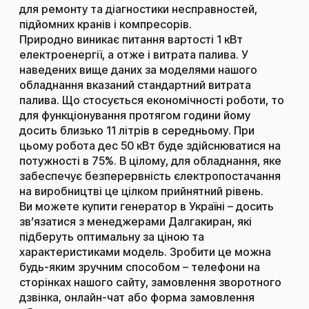
для ремонту та діагностики несправностей,
підйомних кранів і компресорів.
Природно виникає питання вартості 1 кВт
електроенергії, а отже і витрата палива. У
наведених вище даних за моделями нашого
обладнання вказаний стандартний витрата
палива. Що стосується економічності роботи, то
для функціонування протягом години йому
досить близько 11 літрів в середньому. При
цьому робота дес 50 кВт буде здійснюватися на
потужності в 75%. В цілому, для обладнання, яке
забеспечує безперервність єлектропостачання
на виробництві це цілком прийнятний рівень.
Ви можете купити генератор в Україні – досить
зв’язатися з менеджерами Далгакиран, які
підберуть оптимальну за ціною та
характеристиками модель. Зробити це можна
будь-яким зручним способом – телефони на
сторінках нашого сайту, замовлення зворотного
дзвінка, онлайн-чат або форма замовлення