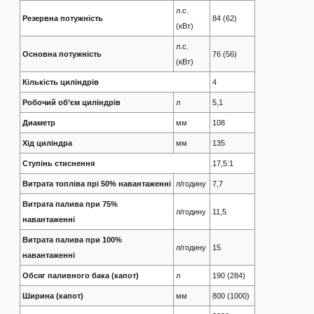
л.с.
Резервна потужність
84 (62)
(кВт)
л.с.
Основна потужність
76 (56)
(кВт)
Кількість циліндрів
4
Робочий об’єм циліндрів
л
5,1
Диаметр
мм
108
Хід циліндра
мм
135
Ступінь стиснення
17,5:1
Витрата топліва прі 50% навантаженні
л/годину
7,7
Витрата палива при 75%
л/годину
11,5
навантаженні
Витрата палива при 100%
л/годину
15
навантаженні
Обсяг паливного бака (капот)
л
190 (284)
Ширина (капот)
мм
800 (1000)