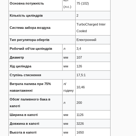
Основна потужність
75 (102)
(л.с.)
Кількість циліндрів
2
TurboCharged Inter
Система забора воздуха
Cooled
Тип регулятора обертів
Електронний
Робочий об’єм циліндрів
л
3,4
Диаметр
мм
107
Хід циліндра
мм
126
Ступінь стиснення
17,5:1
Витрата палива при 75%
л/
10,46
навантаженні
годину
Обсяг паливного бака в
л
200
капоті
Ширина в капоті
мм
1126
Довжина в капоті
мм
3226
Высота в капоті
мм
1650