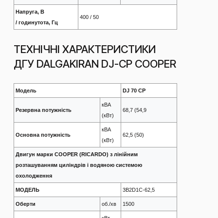
Напруга, В
400 / 50
/ годинутота, Гц
ТЕХНІЧНІ ХАРАКТЕРИСТИКИ
ДГУ DALGAKIRAN DJ-CP COOPER
Модель
DJ 70 CP
кВА
Резервна потужність
68,7 (54,9
(кВт)
кВА
Основна потужність
62,5 (50)
(кВт)
Двигун марки COOPER (RICARDO) з лінійним
розташуванням циліндрів і водяною системою
охолодження
МОДЕЛЬ
3B2D1C-62,5
Оберти
об./хв
1500
кВт