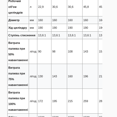
Робочий
об’єм
л
22,9
30,6
30,6
45,8
45,8
4
циліндрів
Діаметр
мм
160
160
160
160
160
1
Хід циліндру
мм
190
190
190
190
190
1
Ступінь стиснення
13,6:1
13,6:1
13,6:1
13,6:1
13,6:1
1
Витрата
палива при
л/год
90
98
108
143
151
1
50%
навантаженні
Витрата
палива при
л/год
130
143
160
196
213
2
75%
навантаженні
Витрата
палива при
л/год
172
195
215
259
283
3
100%
навантаженні