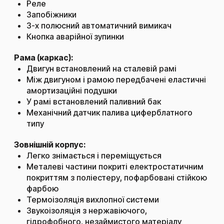
Реле
Запобіжники
3-х полюсний автоматичний вимикач
Кнопка аварійної зупинки
Рама (каркас):
Двигун встановлений на сталевій рамі
Між двигуном і рамою передбачені еластичні
амортизаційні подушки
У рамі встановлений паливний бак
Механічний датчик палива циферблатного
типу
Зовнішній корпус:
Легко знімається і переміщується
Металеві частини покриті електростатичним
покриттям з поліестеру, пофарбовані стійкою
фарбою
Термоізоляція вихлопної системи
Звукоізоляція з нержавіючого,
гідрофобного, незаймистого матеріалу