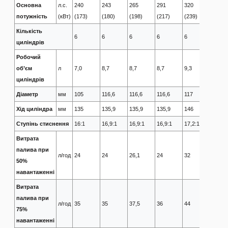
Основна
л.с.
240
243
265
291
320
350
потужність
(кВт)
(173)
(180)
(198)
(217)
(239)
(261)
Кількість
6
6
6
6
6
6
циліндрів
Робочий
об’єм
л
7,0
8,7
8,7
8,7
9,3
9,3
циліндрів
Діаметр
мм
105
116,6
116,6
116,6
117
117
Хід циліндра
мм
135
135,9
135,9
135,9
146
146
Ступінь стиснення
16:1
16,9:1
16,9:1
16,9:1
17,2:1
17,2:1
Витрата
палива при
л/год
24
24
26,1
24
32
36
50%
навантаженні
Витрата
палива при
л/год
35
35
37,5
36
44
47
75%
навантаженні