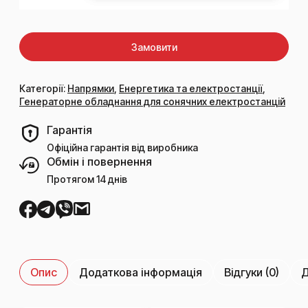
Замовити
Категорії:
Напрямки
,
Енергетика та електростанції
,
Генераторне обладнання для сонячних електростанцій
Гарантія
Офіційна гарантія від виробника
Обмін і повернення
Протягом 14 днів
Опис
Додаткова інформація
Відгуки (0)
Д