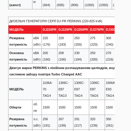
кг
(капот)
(664)
(695)
(806)
(1050)
(1050)
(1116)
(1
ДИЗЕЛЬНІ ГЕНЕРАТОРИ СЕРІЇ DJ-PR PERKINS (220-825 kVA)
МОДЕЛЬ
DJ220PR
DJ229PR
DJ250PR
DJ275PR
DJ300PR
DJ33
Резервна
кВА
220
229
250
275
300
330
потужність
(кВт)
(176)
(183)
(200)
(220)
(240)
(264)
Основна
кВА
200
208
230
250
270
300
потужність
(кВт)
(160)
(166)
(184)
(200)
(216)
(240)
Двигун марки PERKINS з лінійним розташуванням циліндрів, водяною сис
системою забору повітря Turbo Charged AAC
1106A-
1306С-
1306C-
1306С
1606A
1606A
МОДЕЛЬ
70
E87
E87
E87
E93
E93
TAG4
TAG3
TAG4
TAG6
TAG4
TAG5
об.
Оберти
1500
1500
1500
1500
1500
1500
хв
Резервна
л.с.
256
267
291
320
350
385
потужність
(кВт)
(191)
(199)
(217)
(239)
(261)
(287)