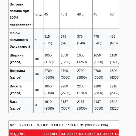
Витрата
палива при
л/год
45
45,2
48,5
45
56
61
100%
навантаженні
Об’єм
315
375
375
475
455
455
паливного
л
(375)
(540)
(540)
(540)
(673)
(673)
баку (капот)
Ширина
1050
1050
1050
1050
1150
1150
мм
(капот)
(1150)
(1250)
(1250)
(1250)
(1600)
(1600)
Довжина
2700
2700
2700
2700
2800
2800
мм
(капот)
(3800)
(3800)
(3800)
(3800)
(4350)
(4350)
Висота
1850
2280
2280
2280
1710
1710
мм
(капот)
(2150)
(2700)
(2700)
(2700)
(2362)
(2362)
Вага
1910
2137
2137
2137
2342
2386
кг
(капот)
(2880)
(3037)
(3030)
(3030)
(3225)
(3280)
ДИЗЕЛЬНІ ГЕНЕРАТОРИ СЕРІЇ DJ-PR PERKINS (900-2500 kVA)
МОДЕЛЬ
DJ900PR
DJ1000PR
DJ1125PR
DJ1385PR
DJ1500PR
D