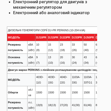
Електронний регулятор для двигунів з
механічним регулятором
Електронний або аналоговий індикатор
ДИЗЕЛЬНІ ГЕНЕРАТОРИ СЕРІЇ DJ-PR PERKINS (10-204 kVA)
МОДЕЛЬ
DJ10PR
DJ15PR
DJ23PR
DJ33PR
DJ50PR
DJ66PR
DJ
Резервна
кВА
10
15
23
33
50
66
71
потужність
(кВт)
(8)
(12)
(18)
(26)
(40)
(53)
(5
Основна
кВА
9
13
20
30
43
60
65
потужність
(кВт)
(7)
(10)
(16)
(24)
(34)
(48)
(5
Двигун марки PERKINS з лінійним розташуванням циліндрів і водяною с
403D-
403D-
404D-
1103A-
1103A-
1103A-
11
МОДЕЛЬ
11G
15G
22G
33G
33TG1
33TG2
44
об./
Оберти
1500
1500
1500
1500
1500
1500
15
хв
Резервна
л.с.
13(9)
18(13)
27(20)
41(30)
61(46)
80(59)
86
потужність
(кВт)