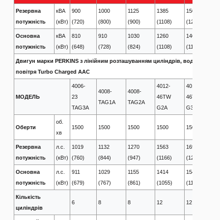
Резервна
кВА
900
1000
1125
1385
1500
1
потужність
(кВт)
(720)
(800)
(900)
(1108)
(1200)
(
Основна
кВА
810
910
1030
1260
1400
1
потужність
(кВт)
(648)
(728)
(824)
(1108)
(1120)
(
Двигун марки PERKINS з лінійним розташуванням циліндрів, водяною сис
повітря Turbo Charged AAC
4006-
4012-
4012-
4
4008-
4008-
МОДЕЛЬ
23
46TW
46TW
4
TAG1A
TAG2A
TAG3A
G2A
G3A
G
об.
Оберти
1500
1500
1500
1500
1500
1
хв
Резервна
л.с.
1019
1132
1270
1563
1694
1
потужність
(кВт)
(760)
(844)
(947)
(1166)
(1263)
(
Основна
л.с.
911
1029
1155
1414
1540
1
потужність
(кВт)
(679)
(767)
(861)
(1055)
(1149)
(
Кількість
6
8
8
12
12
1
циліндрів