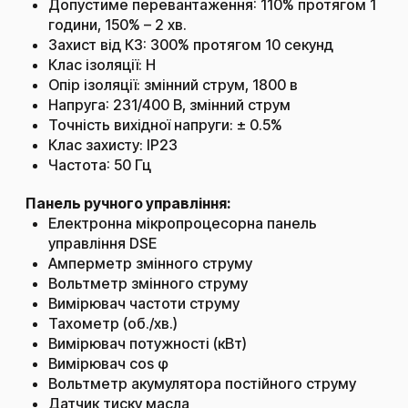
Допустиме перевантаження: 110% протягом 1
години, 150% – 2 хв.
Захист від КЗ: 300% протягом 10 секунд
Клас ізоляції: H
Опір ізоляції: змінний струм, 1800 в
Напруга: 231/400 В, змінний струм
Точність вихідної напруги: ± 0.5%
Клас захисту: IP23
Частота: 50 Гц
Панель ручного управління:
Електронна мікропроцесорна панель
управління DSE
Амперметр змінного струму
Вольтметр змінного струму
Вимірювач частоти струму
Тахометр (об./хв.)
Вимірювач потужності (кВт)
Вимірювач cos φ
Вольтметр акумулятора постійного струму
Датчик тиску масла