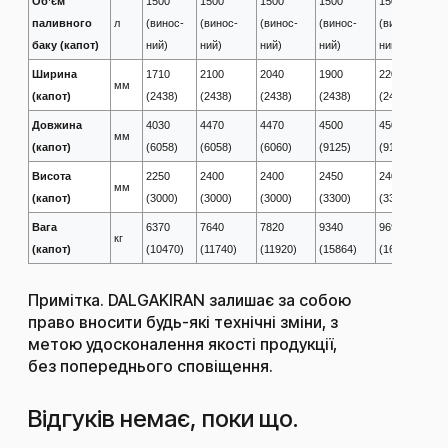
Об’єм
1500
1500
1500
1500
1500
1
паливного
л
(винос-
(винос-
(винос-
(винос-
(винос-
(
баку (капот)
ний)
ний)
ний)
ний)
ний)
н
Ширина
1710
2100
2040
1900
2200
2
мм
(капот)
(2438)
(2438)
(2438)
(2438)
(2438)
(
Довжина
4030
4470
4470
4500
4500
4
мм
(капот)
(6058)
(6058)
(6060)
(9125)
(9125)
(
Висота
2250
2400
2400
2450
2400
2
мм
(капот)
(3000)
(3000)
(3000)
(3300)
(3300)
(
Вага
6370
7640
7820
9340
9697
1
кг
(капот)
(10470)
(11740)
(11920)
(15864)
(16221)
(
Примітка. DALGAKIRAN залишає за собою
право вносити будь-які технічні зміни, з
метою удосконалення якості продукції,
без попереднього сповіщення.
Відгуків немає, поки що.