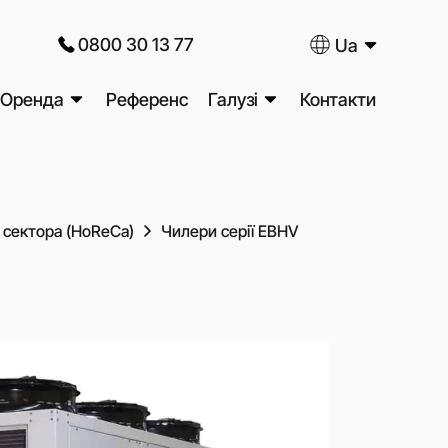
0800 30 13 77
Ua
Оренда
Референс
Галузі
Контакти
поршневих
Оренда дизельних
Харчова промисловість
ів
Додаткове обладнання та
та
генераторів
Металургія та
послуги
цій
ри
Оренда компресорів з
машинобудування
Підготовка стисненого
 сектора (HoReCa)
Чилери серії EBHV
есорів
дизельним приводом
ори
повітря
Нафтогазова промисловість
льних
Оренда освітлювальних веж
Блочно-компресорні станції
Хімічна промисловість
(БКС)
Фармацевтична
сори
Системи управління і
дильного
промисловість
моніторингу
ори
Енергетика та
Послуга Trade-In
ічної гарантії
електростанції
Аудит виробничої
компресори
пневмомережі
Будівництво та
го тиску
інфраструктура