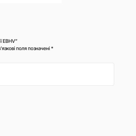
ії EBHV”
’язкові поля позначені
*