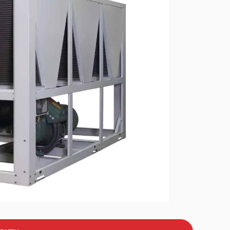
ори з
Очищення води та
ом
водопостачання
ри
Підбір дизельних генераторів
за потужністю
ри
Дизельні генератори
середньої напруги 6-10 кВт
Дизель-генераторні
установки у контейнерному
виконанні
Проекти резервного та
і
автономного
енергопостачання “під ключ”
Дистанційний моніторинг
дизель-генераторів
Термостати
Теплообмінники
Компактні промислові
кондиціонери