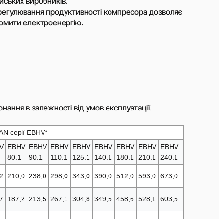
йських виробників.
газу
 регулювання продуктивності компресора дозволяє
Перистальтичні насоси
номити електроенергію.
ування
Шестерінчасті насоси
дцентрові
Роторні (кулачкові) насоси
Поршневі дозуючі насоси
м
мпи)
Дозуючі насоси Milton Roy
мні
Гвинтові насоси (шнекові)
Мембранні насоси
онання в залежності від умов експлуатації.
 для
Поверхневі блочні
втичної
каналізаційні насосні станції
AN серії EBHV*
(КНС)
си
V
EBHV
EBHV
EBHV
EBHV
EBHV
EBHV
EBHV
EBHV
80.1
90.1
110.1
125.1
140.1
180.1
210.1
240.1
ві насоси
пуску
Пристрої компенсації
2
210,0
238,0
298,0
343,0
390,0
512,0
593,0
673,0
реактивної потужності
отні
Готові контейнерні рішення
7
187,2
213,5
267,1
304,8
349,5
458,6
528,1
603,5
отні