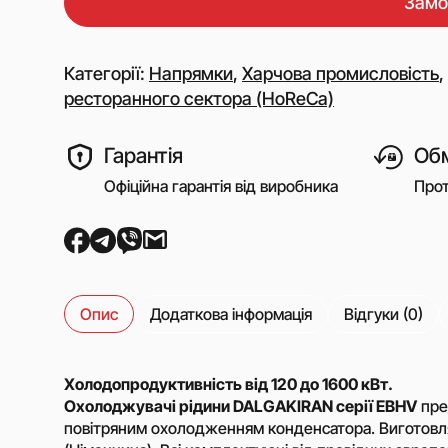
Замо
Генератори азоту
Обладнання для А
Дожимні (бустерні)
Категорії:
Напрямки
,
Харчова промисловість
,
компресори
ресторанного сектора (HoReCa)
Поршневі компресо
нафтогазової галуз
Гарантія
Обм
Пересувна азотна
компресорна станц
Офіційна гарантія від виробника
Прот
Гвінтові газові ком
станції
Компресори 3SGI д
застосування у скл
установок для АГН
Опис
Додаткова інформація
Відгуки (0)
Компресори 6SGI д
застосування у скл
установок для АГН
Холодопродуктивність від 120 до 1600 кВт.
Охолоджувачі рідини DALGAKIRAN серії EBHV
пре
повітряним охолодженням конденсатора. Виготовляю