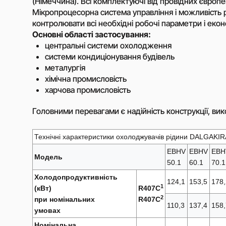
(Німеччина). Всі комплектуючі від провідних європе
Мікропроцесорна система управління і можливість
Відцентрові насоси
контролювати всі необхідні робочі параметри і еко
загального застос
Основні області застосування:
Самовсмоктуючі ві
центральні системи охолодження
насоси
системи кондиціонування будівель
металургія
Насоси з дизельни
приводом (мотопо
хімічна промисловість
харчова промисловість
Водокільцеві вакуу
насоси (ВВН)
Головними перевагами є надійність конструкції, вик
Відцентрові насоси
харчової і фармаце
промисловості
Технічні характеристики охолоджувачів рідини DALGAKIR
Занурювальні насо
EBHV
EBHV
EBH
Модель
50.1
60.1
70.1
Шламові відцентро
Холодопродуктивність
Пристрої плавного 
124,1
153,5
178,
1
(кВт)
R407С
Високовольтні част
2
при номінальних
R407С
перетворювачі
110,3
137,4
158,
умовах
Низьковольтні част
Номінальна