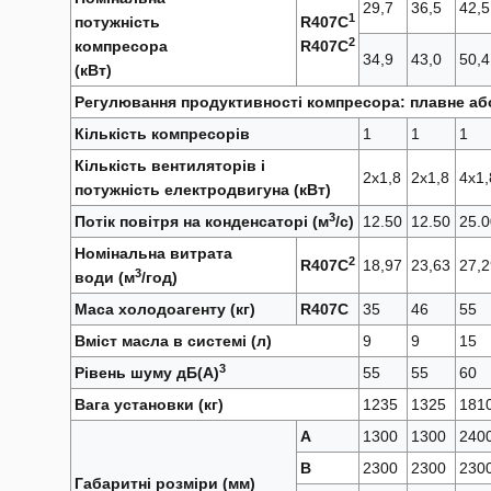
перетворювачі
29,7
36,5
42,5
1
потужність
R407С
Сонячні панелі
2
компресора
R407С
34,9
43,0
50,4
Системи накопиче
(кВт)
електроенергії
Регулювання продуктивності компресора: плавне або 
Проектування соня
Кількість компресорів
1
1
1
електростанцій
Кількість вентиляторів і
Підключення соняч
2х1,8
2х1,8
4х1,
потужність електродвигуна
(кВт)
панелей
3
Потік повітря на конденсаторі
(м
/с)
12.50
12.50
25.0
Монтаж сонячних п
Номінальна витрата
Оренда дизельних
2
R407С
18,97
23,63
27,2
3
води
(м
/год)
генераторів
Маса холодоагенту
(кг)
R407С
35
46
55
Оренда компресорі
дизельним привод
Вміст масла в системі
(л)
9
9
15
3
Рівень шуму
дБ(A)
55
55
60
Вага установки (кг)
1235
1325
181
Потребуєте іншого р
A
1300
1300
240
Заповніть коротку форм
подбору унікального рі
B
2300
2300
230
Габаритні розміри
(мм)