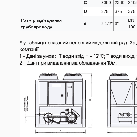
C
2380
2380
240
Зв’язатись з мене
D
375
375
375
Розмір під’єднання
DN
d
2 1/2″
3″
трубопроводу
100
* у таблиці показаний неповний модельний ряд. За 
компанії.
o
1 – Дані за умов :. Т води вхід = + 12
С; Т води вихід 
2 – Дані при видаленні від обладнання 10м.