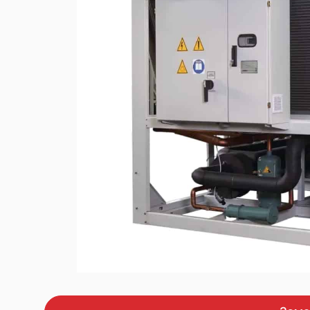
ас
Пересувні компрес
дизельним привод
Промислові насоси
Дизельні генерато
DALGAKIRAN
Дизельні генерато
Перетворювачі частоти
Cummins Power
Газові генератори
Установки зберігання
DALGAKIRAN
електроенергії
Мініелектростанції
Освітлювальні веж
Оренда обладнання
Технічне обслуговування
Чилери
Градирні
Теплові насоси