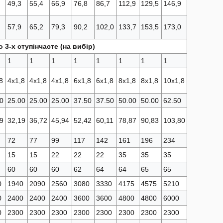
49,3
55,4
66,9
76,8
86,7
112,9
129,5
146,9
Інвертори
57,9
65,2
79,3
90,2
102,0
133,7
153,5
173,0
ння
Гібридні інвертори
Мережеві інвертори
3-х ступінчасте (на вибір)
чних
1
1
1
1
1
1
1
1
них
8
4х1,8
4х1,8
4х1,8
6х1,8
6х1,8
8х1,8
8х1,8
10х1,8
0
25.00
25.00
25.00
37.50
37.50
50.00
50.00
62.50
анелей
Оренда освітлювальних веж
9
32,19
36,72
45,94
52,42
60,11
78,87
90,83
103,80
72
77
99
117
142
161
196
234
в з
ом
15
15
22
22
22
35
35
35
60
60
60
62
64
64
65
65
0
1940
2090
2560
3080
3330
4175
4575
5210
ішення?
0
2400
2400
2400
3600
3600
4800
4800
6000
у, та наш менеджер зв’яжеться з вами щодо
шення
0
2300
2300
2300
2300
2300
2300
2300
2300