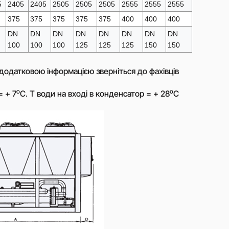
5
2405
2405
2505
2505
2505
2555
2555
2555
джером
375
375
375
375
375
400
400
400
DN
DN
DN
DN
DN
DN
DN
DN
100
100
100
125
125
125
150
150
додатковою інформацією зверніться до фахівців
o
o
= + 7
С. Т води на вході в конденсатор = + 28
С