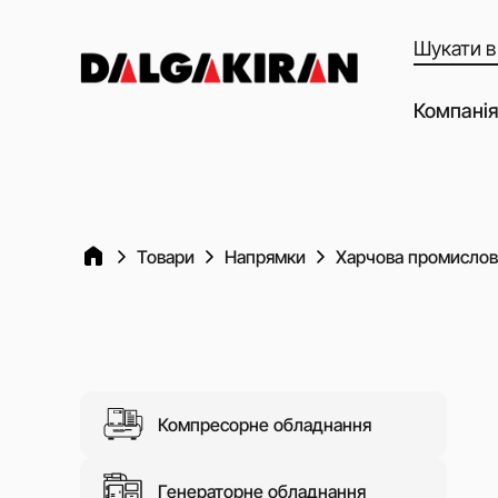
Пошук
товарів
Компанія
Наші можл
Наші Пар
Якість об
Товари
Напрямки
Харчова промислов
Клієнти т
Dalgakiran
Соціальна
Вакансії
Компресорне обладнання
Статті
Відео
Генераторне обладнання