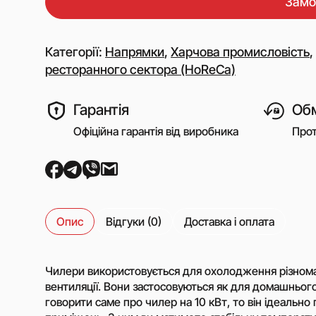
Замо
Генератори азоту
Обладнання для А
Дожимні (бустерні)
Категорії:
Напрямки
,
Харчова промисловість
,
компресори
ресторанного сектора (HoReCa)
Поршневі компресо
нафтогазової галуз
Гарантія
Обм
Пересувна азотна
компресорна станц
Офіційна гарантія від виробника
Прот
Гвінтові газові ком
станції
Компресори 3SGI д
застосування у скл
установок для АГН
Опис
Відгуки (0)
Доставка і оплата
Компресори 6SGI д
застосування у скл
установок для АГН
Чилери використовується для охолодження різнома
вентиляції. Вони застосовуються як для домашнього
говорити саме про чилер на 10 кВт, то він ідеально