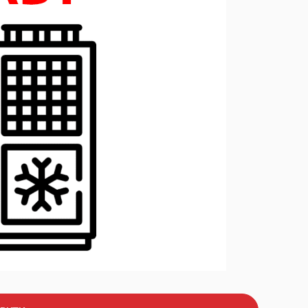
ори з
Очищення води та
ом
водопостачання
ри
Підбір дизельних генераторів
за потужністю
ри
Дизельні генератори
середньої напруги 6-10 кВт
Дизель-генераторні
установки у контейнерному
виконанні
Проекти резервного та
і
автономного
енергопостачання “під ключ”
Дистанційний моніторинг
дизель-генераторів
Термостати
Теплообмінники
Компактні промислові
кондиціонери