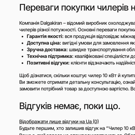
Зв’язатись з мене
Переваги покупки чилерів на
Компанія Dalgakiran – відомий виробник охолоджув
чилерів різної потужності. Основні переваги покупки 
Гарантія якості:
вся продукція відповідає міжн
Доступна ціна:
вигідні умови для замовлення як д
Зручна доставка:
швидке транспортування облад
Технічна підтримка:
кваліфіковані спеціалісти 
Позитивні відгуки:
клієнти відзначають надійніс
Щоб дізнатися, скільки коштує чилер 10 кВт й купит
Ви зможете отримати детальну консультацію, озна
замовити потрібний товар за доступною вартістю. В
Відгуків немає, поки що.
Відображати лише відгуки на Ua (0)
Будьте першим, хто залишив відгук на “Чилер 10 к