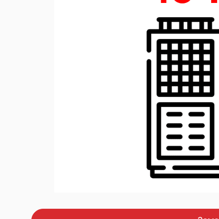
ас
Пересувні компрес
дизельним привод
Промислові насоси
Дизельні генерато
DALGAKIRAN
Дизельні генерато
Перетворювачі частоти
Cummins Power
Газові генератори
Установки зберігання
DALGAKIRAN
електроенергії
Мініелектростанції
Освітлювальні веж
Оренда обладнання
Технічне обслуговування
Чилери
Градирні
Теплові насоси