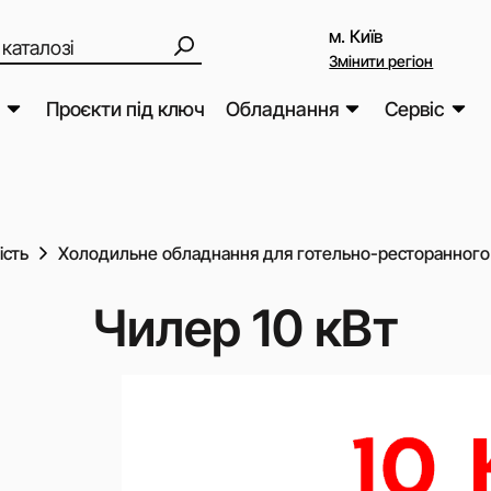
м. Київ
Змінити регіон
Проєкти під ключ
Обладнання
Сервіс
ивості
Сервіс газо
Основні типи компресор
Компресорне обладнання
генераторів 
тнери
електростан
Гвинтові компресо
слуговування
ість
Холодильне обладнання для готельно-ресторанного
Сервіс компр
Поршневі компрес
Генераторне обладнання
а рекомендації
Турбокомпресори
Сервіс дизе
Чилер 10 кВт
відцентрового типу
 Finance
генераторів
Системи охолодження
Безмасляні компре
 відповідальність
Сервіс холо
Спіральні компрес
обладнання
Роторні та гвинтові
Генератори азоту та кисню
Програма 10-р
повітродувки
на гвинтові 
Багатоступінчасті
Нафтогазове обладнання
компресори високо