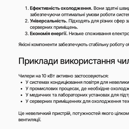
перетворювачі
Ефективність охолодження.
Вони здатні швид
Сонячні панелі
забезпечуючи оптимальні умови роботи систе
Системи накопиче
Універсальність.
Підходять для різних сфер з
електроенергії
серверних приміщень.
Проектування соня
Економія енергії.
Низьке споживання електрое
електростанцій
Якісні компоненти забезпечують стабільну роботу о
Підключення соняч
панелей
Приклади використання чи
Монтаж сонячних п
Оренда дизельних
генераторів
Чилери на 10 кВт активно застосовуються:
Оренда компресорі
У системах кондиціювання повітря для невеликих 
дизельним привод
У промислових процесах, де необхідне охолодж
У медичних та лабораторних установах для підт
У серверних приміщеннях для охолодження тех
Потребуєте іншого р
Це невеличкий пристрій, потужностей якого цілком
Заповніть коротку форм
вентиляції.
подбору унікального рі