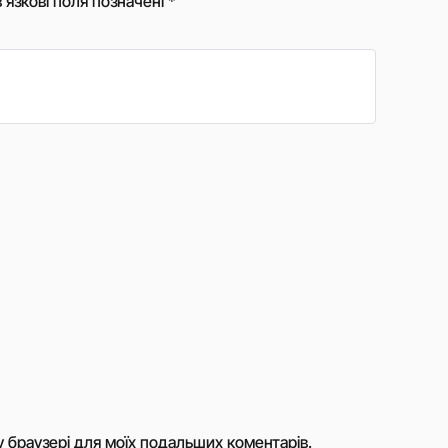
’язкові поля позначені
*
му браузері для моїх подальших коментарів.