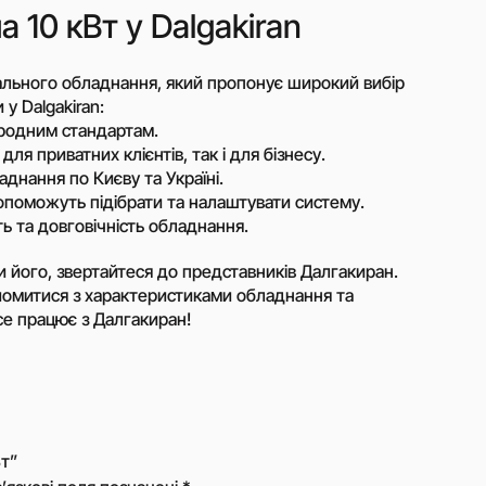
джером
 10 кВт у Dalgakiran
ального обладнання, який пропонує широкий вибір
у Dalgakiran:
ародним стандартам.
ля приватних клієнтів, так і для бізнесу.
нання по Києву та Україні.
допоможуть підібрати та налаштувати систему.
ть та довговічність обладнання.
и його, звертайтеся до представників Далгакиран.
йомитися з характеристиками обладнання та
се працює з Далгакиран!
Вт”