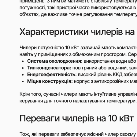
приміщень. З ним ви матимете стабільну температуру
потужності, такі пристрої часто використовуються в
Відцентрові насоси
об’єктах, де важливе точне регулювання температу
загального застос
Самовсмоктуючі ві
Характеристики чилерів на 
насоси
Насоси з дизельни
Чилери потужністю 10 кВт зазвичай мають компактн
приводом (мотопо
навіть у приміщеннях з обмеженим простором. Сер
Водокільцеві вакуу
Система охолодження:
використання води або 
насоси (ВВН)
Тип конденсатора:
повітряний або водяний, зал
Відцентрові насоси
Енергоефективність:
високий рівень ККД забез
харчової і фармаце
Міцна конструкція:
корпус з антикорозійних мат
промисловості
Занурювальні насо
Крім того, сучасні чилери мають інтуїтивне управл
Шламові відцентро
керування для точного налаштування температури.
Пристрої плавного 
Переваги чилерів на 10 кВт
Високовольтні част
перетворювачі
Низьковольтні част
Тож, які переваги забезпечує якісний чилер своєму