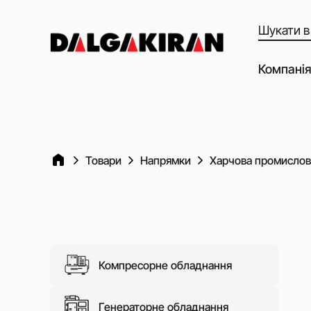
Пошук
товарів
Компанія
Наші можл
Наші Пар
Якість об
Товари
Напрямки
Харчова промислов
Клієнти т
Dalgakiran
Соціальна
Вакансії
Компресорне обладнання
Статті
Відео
Генераторне обладнання