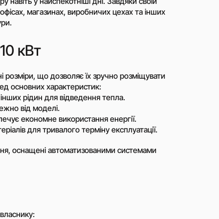
 навіть у найспекотніші дні. Завдяки своїй
газу
 офісах, магазинах, виробничих цехах та інших
Перистальтичні насоси
ри.
ування
Шестерінчасті насоси
дцентрові
10 кВт
Роторні (кулачкові) насоси
Поршневі дозуючі насоси
м
і розміри, що дозволяє їх зручно розміщувати
мпи)
Дозуючі насоси Milton Roy
ед основних характеристик:
мні
Гвинтові насоси (шнекові)
інших рідин для відведення тепла.
Мембранні насоси
ежно від моделі.
 для
печує економне використання енергії.
Поверхневі блочні
втичної
каналізаційні насосні станції
еріалів для тривалого терміну експлуатації.
(КНС)
си
іння, оснащені автоматизованими системами
ві насоси
пуску
Пристрої компенсації
реактивної потужності
отні
Готові контейнерні рішення
отні
 власнику: