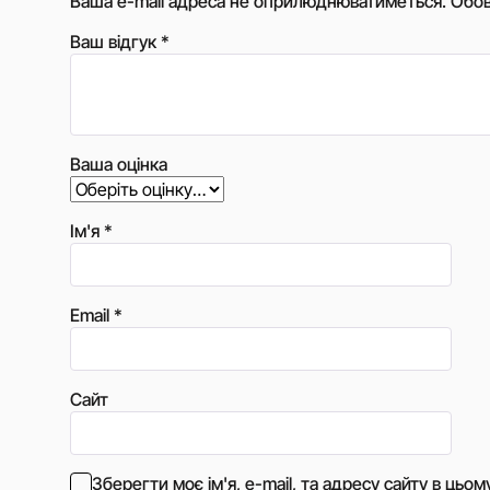
Ваша e-mail адреса не оприлюднюватиметься.
Обов
Ваш відгук
*
Ваша оцінка
Ім'я
*
Email
*
Сайт
Зберегти моє ім'я, e-mail, та адресу сайту в цьо