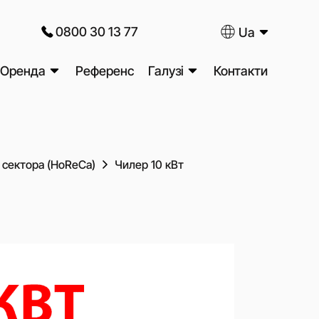
0800 30 13 77
Ua
Оренда
Референс
Галузі
Контакти
поршневих
Оренда дизельних
Харчова промисловість
ів
Додаткове обладнання та
та
генераторів
Металургія та
послуги
цій
ри
Оренда компресорів з
машинобудування
Підготовка стисненого
 сектора (HoReCa)
Чилер 10 кВт
есорів
дизельним приводом
ори
повітря
Нафтогазова промисловість
льних
Оренда освітлювальних веж
Блочно-компресорні станції
Хімічна промисловість
(БКС)
Фармацевтична
сори
Системи управління і
дильного
промисловість
моніторингу
ори
Енергетика та
Послуга Trade-In
ічної гарантії
електростанції
Аудит виробничої
компресори
пневмомережі
Будівництво та
го тиску
інфраструктура