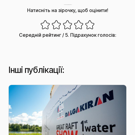
Наскільки корисним був цей пост?
Натисніть на зірочку, щоб оцінити!
Середній рейтинг
/ 5. Підрахунок голосів:
Інші публікації: