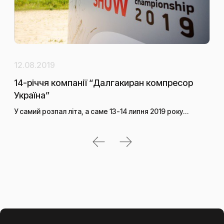
12.08.2019
11.
14-річчя компанії “Далгакиран компресор
До
Україна”
Дор
вим
У самий розпал літа, а саме 13-14 липня 2019 року…