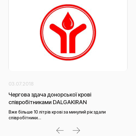
03.07.2018
01.
Чергова здача донорської крові
Як
співробітниками DALGAKIRAN
ЦО
Вже більше 10 літрів крові за минулий рік здали
Обл
співробітники…
без