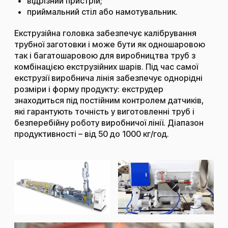
відрізний пристрій;
приймальний стіл або намотувальник.
Екструзійна головка забезпечує калібрування
трубної заготовки і може бути як одношаровою
так і багатошаровою для виробництва труб з
комбінацією екструзійних шарів. Під час самої
екструзії виробнича лінія забезпечує однорідні
розміри і форму продукту: екструдер
знаходиться під постійним контролем датчиків,
які гарантують точність у виготовленні труб і
безперебійну роботу виробничої лінії. Діапазон
продуктивності – від 50 до 1000 кг/год.