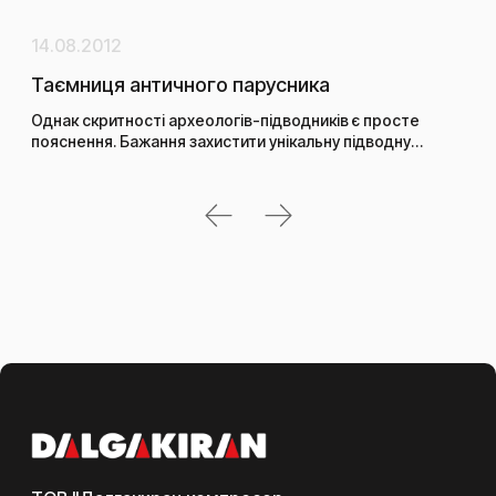
14.08.2012
11.
Таємниця античного парусника
Вик
сі
Однак скритності археологів-підводників є просте
пояснення. Бажання захистити унікальну підводну…
Сіл
еле