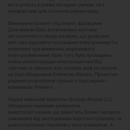
його роботу в різних погодних умовах та з
комфортним для оточення рівнем шуму.
Виконуючи проект «під ключ», фахівцями
Далгакиран було встановлено систему
автоматичного вводу резерву, що дозволяє
миттєво відновити постачання електроенергії в
комплексі при вимкненні мережевого
електроживлення. Крім того була проведена
повна реконструкція електрощитової БЦ
«Артем» із заміною всіх силових шаф на сучасні
на базі обладнання Schneider Electric. Проектне
рішення розроблене спільно з партнером –
компанією «Релінг».
Наразі київський комплекс Boeing Ukraine LLC
обладнано надійним джерелом
енергопостачання, що захистить бізнес-процеси
замовника від несподіваних короткострокових та
довгострокових перебоїв у електромережі. А