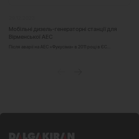
29.12.2023
19
Мобільні дизель-генераторні станції для
В
Вірменської АЕС
T
Після аварії на АЕС «Фукусіма» в 2011 році в ЄС…
Ша
пі
Н