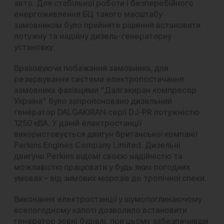
авто. Для стабільної роботи і безперебійного
енергоживлення БЦ такого масштабу
замовником було прийняте рішення встановити
потужну та надійну
дизель-генераторну
установку
.
Враховуючи побажання замовника, для
резервування системи електропостачання
замовника фахівцями “Далгакиран компресор
Україна” було запропоновано
дизельний
генератор DALGAKIRAN серії DJ-PR
потужністю
1250 кВА. У даній електростанції
використовується двигун британської компанії
Perkins Engines Company Limited. Дизельні
двигуни Perkins відомі своєю надійністю та
можливістю працювати у будь яких погодних
умовах – від зимових морозів до тропічної спеки.
Виконання електростанції у шумопоглинаючому
всепогодному капоті дозволило встановити
генератор зовні будівлі, при цьому забезпечивши