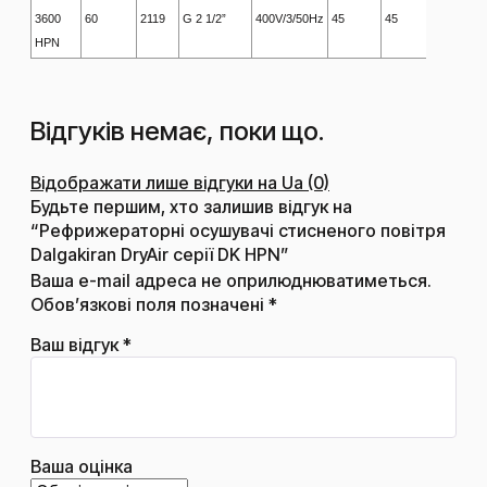
3600
60
2119
G 2 1/2”
400V/3/50Hz
45
45
5
HPN
Відгуків немає, поки що.
Відображати лише відгуки на Ua (0)
Будьте першим, хто залишив відгук на
“Рефрижераторні осушувачі стисненого повітря
Dalgakiran DryAir серії DK HPN”
Ваша e-mail адреса не оприлюднюватиметься.
Обов’язкові поля позначені
*
Ваш відгук
*
Ваша оцінка