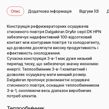
Опис
Додаткова інформація
Відгуки (0)
Д
Конструкція рефрижераторних осушувачів
стисненого повітря Dalgakiran DryAir серії DK HPN
забезпечує надефективний 100-відсотковий
контакт між контурами повітря та холодоагенту,
що дозволяє досягнути високу продуктивність і
ефективність охолодження.
Сучасна конструкція 3-в-1 має дуже низький
перепад тиску, що забезпечує значну економію
енергії. Теплообмінник 3-в-1 компактний і
дозволяє осушувачу мати менший розмір.
Dalgakıran пропонує різноманітні осушувачі
стисненого повітря, оснащені теплообмінником
3-в-1, охоплюючи весь діапазон виробничих
потреб клієнтів.
Теплообмінник