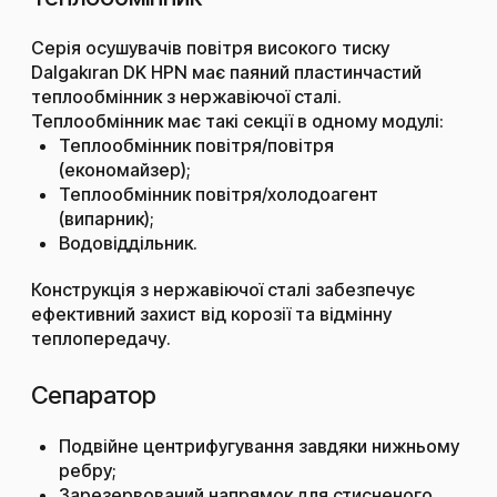
Серія осушувачів повітря високого тиску
Dalgakıran DK HPN має паяний пластинчастий
теплообмінник з нержавіючої сталі.
Теплообмінник має такі секції в одному модулі:
Теплообмінник повітря/повітря
(економайзер);
Теплообмінник повітря/холодоагент
(випарник);
Водовіддільник.
Конструкція з нержавіючої сталі забезпечує
ефективний захист від корозії та відмінну
теплопередачу.
Сепаратор
Подвійне центрифугування завдяки нижньому
ребру;
Зарезервований напрямок для стисненого