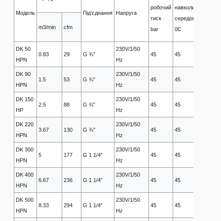
Т
робочий
навколишнього
Модель
Під’єднання
Напруга
н
тиск
середовища
в
m3/min
cfm
bar
0C
0
DK 50
230V/1/50
0.83
29
G ¾”
45
45
5
HPN
Hz
DK 90
230V/1/50
1.5
53
G ¾”
45
45
5
HPN
Hz
DK 150
230V/1/50
2.5
88
G ¾”
45
45
5
HP
Hz
DK 220
230V/1/50
3.67
130
G ¾”
45
45
5
HPN
Hz
DK 300
230V/1/50
5
177
G 1 1/4”
45
45
5
HPN
Hz
DK 400
230V/1/50
6.67
236
G 1 1/4”
45
45
5
HPN
Hz
DK 500
230V/1/50
8.33
294
G 1 1/4”
45
45
5
HPN
Hz