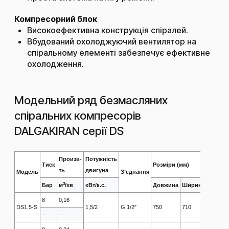
Компресорний блок
Високоефективна конструкція спіралей.
Вбудований охолоджуючий вентилятор на
спіральному елементі забезпечує ефективне
охолодження.
Модельний ряд безмасляних
спіральних компресорів
DALGAKIRAN серії DS​
Произв-
Потужність
Тиск
Розміри (мм)
ть
двигуна
Модель
З’єднання
3
Бар
м
/хв
кВт/к.с.
Довжина
Ширина
Висота
8
0,16
DS1.5-S
1,5/2
G 1/2″
750
710
900
–
–