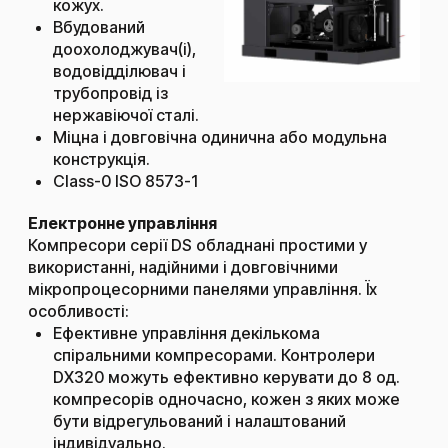
кожух.
Вбудований
доохолоджувач(і),
водовідділювач і
трубопровід із
нержавіючої сталі.
Міцна і довговічна одинична або модульна
конструкція.
Class-0 ISO 8573-1
Електронне управління​
Компресори серії DS обладнані простими у
використанні, надійними і довговічними
мікропроцесорними панелями управління. Їх
особливості:
Ефективне управління декількома
спіральними компресорами. Контролери
DX320 можуть ефективно керувати до 8 од.
компресорів одночасно, кожен з яких може
бути відрегульований і налаштований
індивідуально.