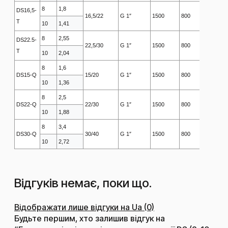
8
1,8
DS16,5-
16,5/22
G 1″
1500
800
1840
T
10
1,41
8
2,55
DS22.5-
22,5/30
G 1″
1500
800
1840
T
10
2,04
8
1,6
DS15-Q
15/20
G 1″
1500
800
1840
10
1,36
8
2,5
DS22-Q
22/30
G 1″
1500
800
1840
10
1,88
8
3,4
DS30-Q
30/40
G 1″
1500
800
1840
10
2,72
Відгуків немає, поки що.
Відображати лише відгуки на Ua (0)
Будьте першим, хто залишив відгук на