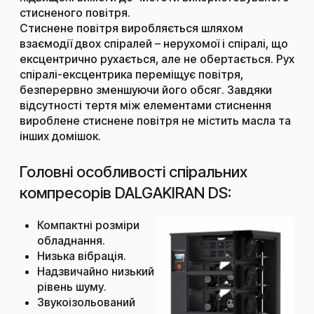
стисненого повітря.
Стиснене повітря виробляється шляхом
взаємодії двох спіралей – нерухомої і спіралі, що
ексцентрично рухається, але не обертається. Рух
спіралі-ексцентрика переміщує повітря,
безперервно зменшуючи його обсяг. Завдяки
відсутності тертя між елементами стиснення
вироблене стиснене повітря не містить масла та
інших домішок.
Головні особливості спіральних
компресорів​ DALGAKIRAN DS:
Компактні розміри
обладнання.
Низька вібрація.
Надзвичайно низький
рівень шуму.
Звукоізольований