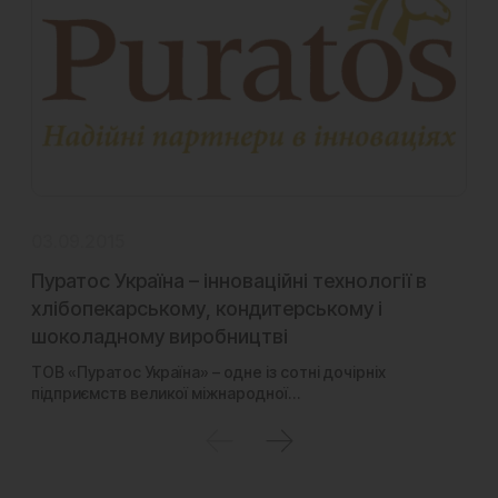
03.09.2015
25
Пуратос Україна – інноваційні технології в
Д
хлібопекарському, кондитерському і
Ар
шоколадному виробництві
У 
ко
ТОВ «Пуратос Україна» – одне із сотні дочірніх
ві
підприємств великої міжнародної…