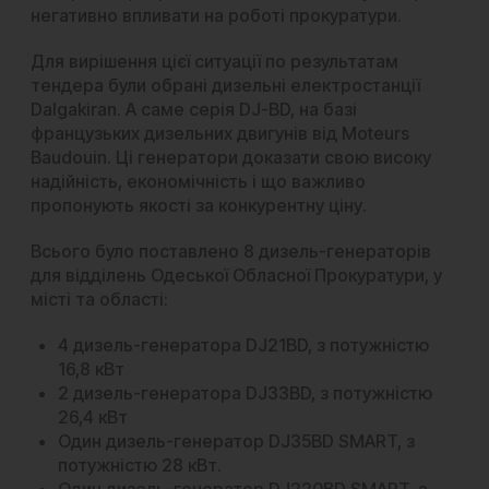
негативно впливати на роботі прокуратури.
Для вирішення цієї ситуації по результатам
тендера були обрані
дизельні електростанції
Dalgakiran
. А саме серія DJ-BD, на базі
французьких дизельних двигунів від Moteurs
Baudouin. Ці генератори доказати свою високу
надійність, економічність і що важливо
пропонують якості за конкурентну ціну.
Всього було поставлено 8 дизель-генераторів
для відділень Одеської Обласної Прокуратури, у
місті та області:
4
дизель-генератора DJ21BD
, з потужністю
16,8 кВт
2 дизель-генератора DJ33BD, з потужністю
26,4 кВт
Один дизель-генератор DJ35BD SMART, з
потужністю 28 кВт.
Один дизель-генератор DJ220BD SMART, з