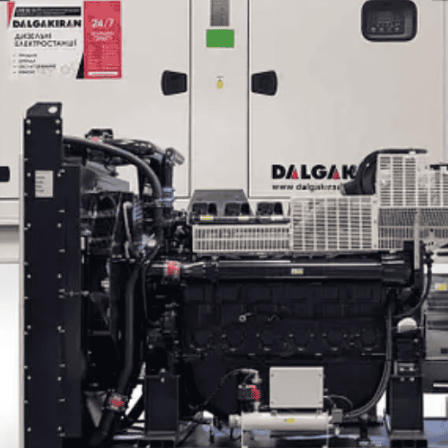
давления
оборудование
с
Передвижные комп
дизельным привод
Промышленные насосы
Дизельные генера
DALGAKIRAN
Дизельные генера
Преобразователи частоты
Cummins Power
Промышленные газ
Установки хранения
генераторы
электроэнергии
Миниэлектростанц
Осветительные ба
Аренда оборудования
Чилери
Градирні
Теплові насоси