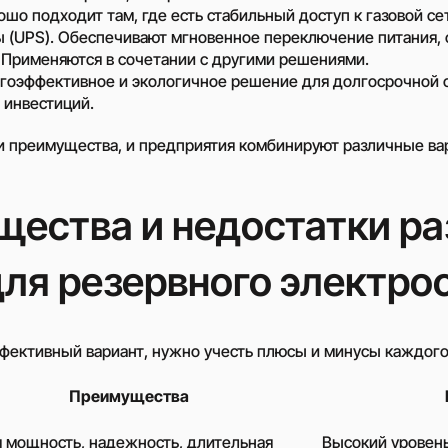
Низковольтные ча
о подходит там, где есть стабильный доступ к газовой се
преобразователи
 (UPS). Обеспечивают мгновенное переключение питания, 
Солнечные панели
. Применяются в сочетании с другими решениями.
гоэффективное и экологичное решение для долгосрочной ст
Системы накоплен
электроэнергии
 инвестиций.
Проектирование с
 преимущества, и предприятия комбинируют различные ва
электростанций
Подключение солн
панелей
ества и недостатки р
Монтаж солнечных
Оренда дизельних
ля резервного электр
генераторів
Аренда компрессор
дизельным привод
фективный вариант, нужно учесть плюсы и минусы каждого
Нужно другое решен
Преимущества
Заполните короткую фор
 мощность, надежность, длительная
Высокий уровень
подбору уникального р