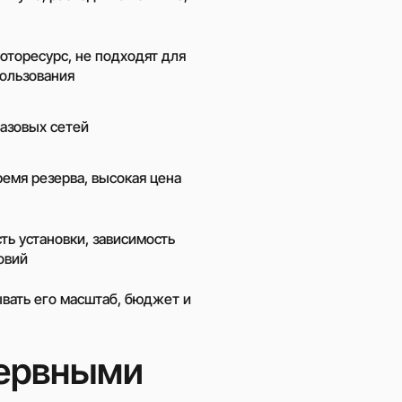
жером
торесурс, не подходят для
ользования
газовых сетей
емя резерва, высокая цена
ть установки, зависимость
овий
вать его масштаб, бюджет и
зервными