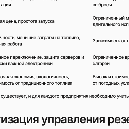
тация
выбросы
Связаться с менед
Ограниченный мо
ая цена, простота запуска
длительного исп
чность, меньшие затраты на топливо,
Зависимость от 
ная работа
ное переключение, защита серверов и
Ограниченное вр
ски важной электроники
батарей
очная экономия, экологичность,
Высокая стоимос
имость от традиционного топлива
от погодных усл
 существует, и для каждого предприятия необходимо учиты
изация управления ре