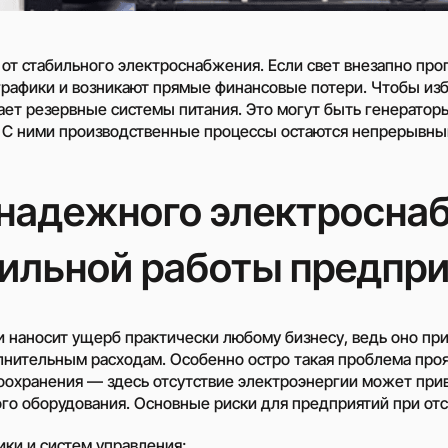
Генератори азоту
Обладнання для А
от стабильного электроснабжения. Если свет внезапно про
Дожимні (бустерні)
рафики и возникают прямые финансовые потери. Чтобы изб
компресори
ает резервные системы питания. Это могут быть генератор
С ними производственные процессы остаются непрерывным
Поршневі компресо
нафтогазової галуз
Пересувна азотна
надежного электросна
компресорна станц
Гвінтові газові ком
станції
ильной работы предпр
Компресори 3SGI д
застосування у скл
установок для АГН
наносит ущерб практически любому бизнесу, ведь оно при
Компресори 6SGI д
лнительным расходам. Особенно остро такая проблема про
застосування у скл
охранения — здесь отсутствие электроэнергии может прив
установок для АГН
го оборудования. Основные риски для предприятий при отс
ики и систем управления;