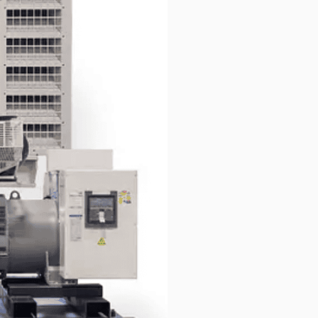
Строительство и
инфраструктура
рессоры с
ом
Очистка воды и
торы
Подбор дизельных
водоснабжение
генераторов по мощности
торы
Дизельные генераторы
средней мощности 6 -10 кВт
овые
Дизель-генераторные
установки в контейнерном
исполнении
ии
Проекты резервного и
шни
автономного
энергоснабжения "под ключ"
Дистанционный мониторинг
дизель-генераторов
Термостати
Теплообмінники
Компактні промислові