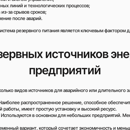
ных линий и технологических процессов;
 из-за срывов сроков;
Відцентрові насоси
ление после аварий.
загального застос
истема резервного питания является ключевым фактором д
Самовсмоктуючі ві
насоси
Насоси з дизельни
зервных источников эне
приводом (мотопо
Водокільцеві вакуу
насоси (ВВН)
предприятий
Відцентрові насоси
харчової і фармаце
промисловості
олько видов источников для аварийного или длительного э
Занурювальні насо
Шламові відцентро
 Наиболее распространенное решение, способное обеспечи
 работы, имеет простую установку и высокий ресурс.
Устройства плавно
 Используются в основном для небольших предприятий. Ме
Высоковольтные ч
преобразователи
ременный вариант, который сочетает экономичность и мень