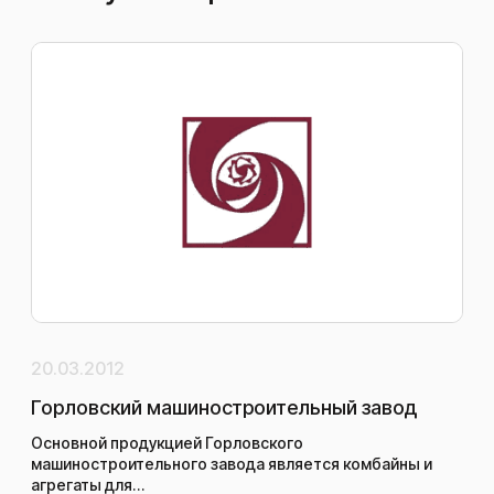
20.03.2012
26.
Горловский машиностроительный завод
На
Ru
Основной продукцией Горловского
Аг
машиностроительного завода является комбайны и
агрегаты для…