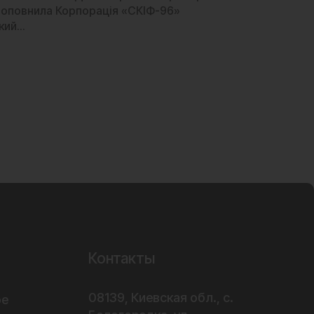
поповнила Корпорація «СКІФ-96»
ький…
Контакты
08139, Киевская обл., с.
ое