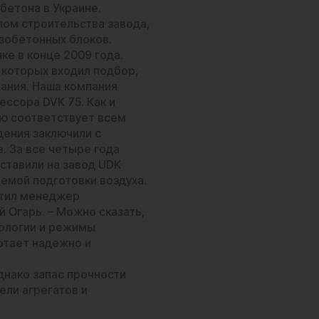
бетона в Украине.
лом строительства завода,
зобетонных блоков.
ке в конце 2009 года.
 которых входил подбор,
ания. Наша компания
ессора DVK 75
. Как и
ью соответствует всем
дения заключили с
. За все четыре года
ставили на завод UDK
емой подготовки воздуха.
етил менеджер
 Огарь. – Можно сказать,
нологии и режимы
отает надежно и
днако запас прочности
ли агрегатов и