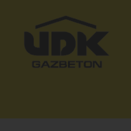
давления
оборудование
с
Передвижные ком
с дизельным прив
Промышленные насосы
Преобразователи
Нужно другое реше
частоты
Заполните короткую фо
подбору уникального 
Установки хранения
Связаться с мене
электроэнергии
Аренда оборудования