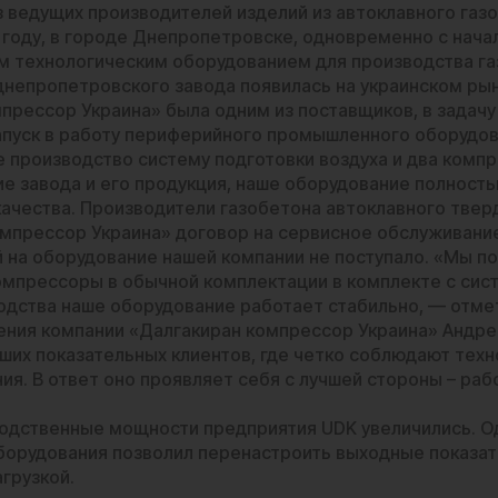
з ведущих производителей изделий из автоклавного газо
 году, в городе Днепропетровске, одновременно с нача
 технологическим оборудованием для производства га
днепропетровского завода появилась на украинском рын
прессор Украина» была одним из поставщиков, в задачу
апуск в работу периферийного промышленного оборудов
е производство систему подготовки воздуха и два
компр
е завода и его продукция, наше оборудование полност
ачества. Производители газобетона автоклавного твер
мпрессор Украина» договор на сервисное обслуживание
 на оборудование нашей компании не поступало. «Мы по
омпрессоры
в обычной комплектации в комплекте с сист
водства наше оборудование работает стабильно, — отм
ния компании «Далгакиран компрессор Украина» Андрей
наших показательных клиентов, где четко соблюдают тех
ия. В ответ оно проявляет себя с лучшей стороны – раб
водственные мощности предприятия UDK увеличились. О
орудования позволил перенастроить выходные показате
грузкой.