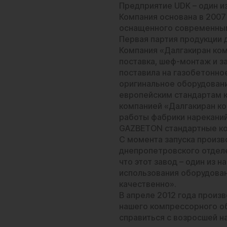
Предприятие UDK – один и
Компания основана в 2007
оснащенного современным
Первая партия продукции 
Компания «Далгакиран ком
поставка, шеф-монтаж и з
поставила на газобетонно
оригинальное оборудовани
европейским стандартам к
компанией «Далгакиран ко
работы фабрики нареканий
GAZBETON стандартные
к
С момента запуска произ
днепропетровского отделе
что этот завод – один из 
использования оборудован
качественно».
В апреле 2012 года произ
нашего компрессорного об
справиться с возросшей на