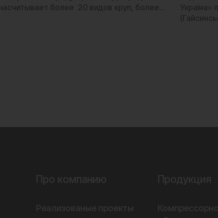
насчитывает более 20 видов круп, более…
Україна» 
(Гайсинс
Про компанию
Продукция
Реализованые проекты
Компрессорн