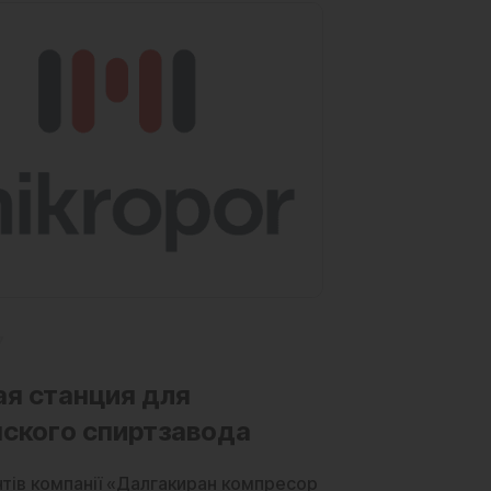
7
ая станция для
нского спиртзавода
нтів компанії «Далгакиран компресор