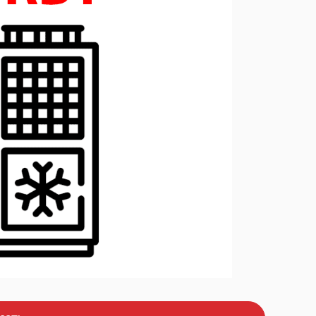
Строительство и
инфраструктура
рессоры с
ом
Очистка воды и
торы
Подбор дизельных
водоснабжение
генераторов по мощности
торы
Дизельные генераторы
средней мощности 6 -10 кВт
овые
Дизель-генераторные
установки в контейнерном
исполнении
ии
Проекты резервного и
шни
автономного
энергоснабжения "под ключ"
Дистанционный мониторинг
дизель-генераторов
Термостати
Теплообмінники
Компактні промислові