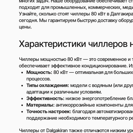
многих задач. Наше оборудование обеспечивает с
подходит для промышленных, коммерческих, меди
Узнайте, сколько стоят чиллеры 80 кВт в Далгакир
Відцентрові насоси
сегодня. Мы гарантируем быструю доставку обору
загального застос
цены.
Самовсмоктуючі ві
насоси
Характеристики чиллеров н
Насоси з дизельни
приводом (мотопо
Чиллеры мощностью 80 кВт — это современное и 
Водокільцеві вакуу
обеспечивает эффективное кондиционирование. Их
насоси (ВВН)
Мощность:
80 кВт — оптимальная для больши
Відцентрові насоси
процессов.
харчової і фармаце
Типы охлаждения:
модели с водяным (или дру
промисловості
адаптации к различным условиям.
Занурювальні насо
Эффективность:
низкое энергопотребление бл
Шламові відцентро
Материалы:
антикоррозийные компоненты для 
Точность настроек:
благодаря автоматизирова
Устройства плавно
поддержание необходимого температурного р
Высоковольтные ч
преобразователи
Чиллеры от Dalgakiran также отличаются низким у