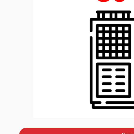
давления
оборудование
с
Передвижные комп
дизельным привод
Промышленные насосы
Дизельные генера
DALGAKIRAN
Дизельные генера
Преобразователи частоты
Cummins Power
Промышленные газ
Установки хранения
генераторы
электроэнергии
Миниэлектростанц
Осветительные ба
Аренда оборудования
Чилери
Градирні
Теплові насоси