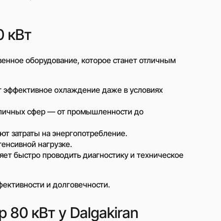
стотные
Инверторы
 кВт
ия
Гибридные инверторы
Сетевые инверторы
венное оборудование, которое станет отличным
олнечных
ечных
 эффективное охлаждение даже в условиях
личных сфер — от промышленности до
 панелей
Аренда осветительных
т затраты на энергопотребление.
башен
тенсивной нагрузке.
ов с
Оренда підйомників
яет быстро проводить диагностику и техническое
ом
фективности и долговечности.
ие?
 80 кВт у Dalgakiran
му, и наш менеджер свяжется с вами по
ешения