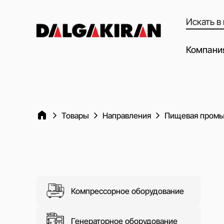
Поиск
товаров
Компани
Наши воз
Наши пар
Качество
Товары
Направления
Пищевая пром
Клиенты 
Dalgakiran
Социальн
ответстве
Вакансии
Компрессорное оборудование
Блог
Генераторное оборудование
Видео