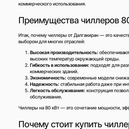
Низковольтные ча
коммерческого использования.
преобразователи
Солнечные панели
Преимущества чиллеров 80
Системы накоплен
электроэнергии
Итак, почему чиллеры от Далгакиран — это качест
Проектирование с
выбором для многих отраслей:
электростанций
Подключение солн
Высокая производительность:
обеспечивают
панелей
высоких температур окружающей среды.
Гибкость в использовании:
подходят для раз
Монтаж солнечных
коммерческих зданий.
Оренда дизельних
Экономичность:
современные модели снижаю
генераторів
Надежность:
стабильная работа даже при ин
Аренда компрессор
Легкость обслуживания:
конструкция позвол
дизельным привод
обслуживание.
Чиллеры на 80 кВт — это сочетание мощности, эф
Нужно другое решен
Почему стоит купить чиллер
Заполните короткую фор
подбору уникального р