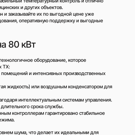
табильный температурный контроль и отлично
Фільтр вхідний для очищення
цинских и других объектов.
газу
ан и заказывайте их по выгодной цене уже
Перистальтичні насоси
дования, оперативную поддержку и выгодные
ування
Шестерінчасті насоси
дцентрові
Роторні (кулачкові) насоси
а 80 кВт
Поршневі дозуючі насоси
м
мпи)
Дозуючі насоси Milton Roy
технологичное оборудование, которое
мні
Гвинтові насоси (шнекові)
 ТХ:
Мембранні насоси
х помещений и интенсивных производственных
 для
Поверхневі блочні
втичної
каналізаційні насосні станції
гая жидкость) или воздушным конденсатором для
(КНС)
си
агодаря интеллектуальным системам управления.
ві насоси
длительного срока службы.
нным контроллерам гарантировано стабильное
го пуска
Устройства компенсации
реактивной мощности
ежима.
астотные
Готовые контейнерные
ровнем шума, что делает их идеальными для
решения