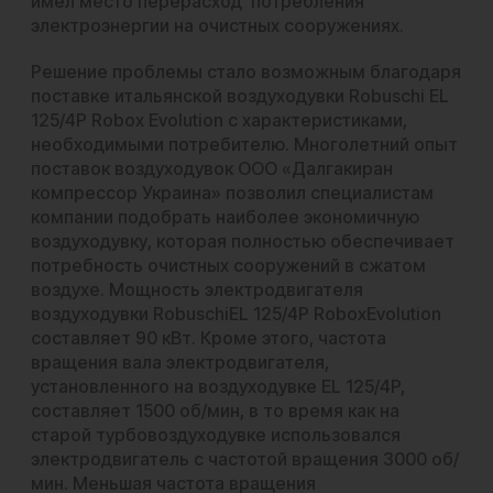
имел место перерасход потребления
электроэнергии на очистных сооружениях.
Решение проблемы стало возможным благодаря
поставке итальянской
воздуходувки
Robuschi EL
125/4P Robox Evolution
с характеристиками,
необходимыми потребителю. Многолетний опыт
поставок воздуходувок ООО «Далгакиран
компрессор Украина» позволил специалистам
компании подобрать наиболее экономичную
воздуходувку, которая полностью обеспечивает
потребность очистных сооружений в сжатом
воздухе. Мощность электродвигателя
воздуходувки RobuschiEL 125/4P RoboxEvolution
составляет 90 кВт. Кроме этого, частота
вращения вала электродвигателя,
установленного на воздуходувке EL 125/4P,
составляет 1500 об/мин, в то время как на
старой турбовоздуходувке использовался
электродвигатель с частотой вращения 3000 об/
мин. Меньшая частота вращения