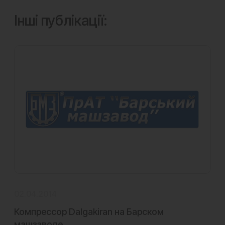
Інші публікації:
02.04.2014
01
Компрессор Dalgakiran на Барском
Л
машзаводе