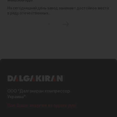
Вы
ру
На сегодняшний день завод занимает достойное место
в ряду отечественных…
ООО "Далгакиран компрессор
Украина"
Вся Ваша энергия из одних рук!